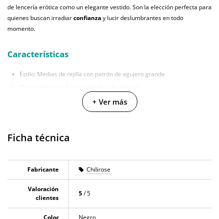
de lencería erótica como un elegante vestido. Son la elección perfecta para
quienes buscan irradiar
confianza
y lucir deslumbrantes en todo
momento.
Características
Estilo: Medias de rejilla con patrón de agujero grande.
Ornamentación: Poseen detalles de pedrería.
Color disponible: Tono negro.
+ Ver más
Material: Malla de rejilla fina con gran elasticidad.
Tallas ofrecidas: Únicamente disponibles en talla S/M.
Ficha técnica
Fabricante
Chilirose
Valoración
5
/ 5
clientes
Color
Negro