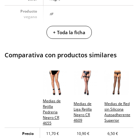
Producto
vegano
No testado en
+ Toda la ficha
animales
Envío discreto
Paquete discreto y sin distintivos
Comparativa con productos similares
Garantías
3 años de garantía
Producto
original
¿Cuándo lo
El martes 11 de agosto (fecha estimada)
recibo?
Medias de
Medias de
Medias de Red
Rejilla
Liga Rejilla
sin Silicona
Pedreria
Negro CR
Autoadherente
Negro CR
4609
Superior
4655
Precio
11,70 €
10,90 €
6,50 €