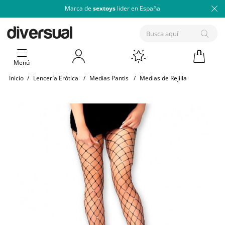
Marca de
sextoys
lider en España
Menú
Inicio
/
Lencería Erótica
/
Medias Pantis
/
Medias de Rejilla