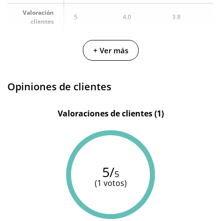
Valoración
5
4.0
3.8
clientes
Leg
Fabricante
Chilirose
Chilirose
+ Ver más
Avenue
Color
Negro
Negro
Negro
Opiniones de clientes
Valoraciones de clientes (1)
5/
5
(1 votos)