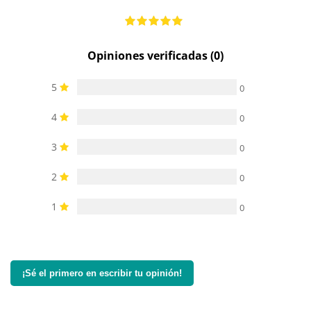
Opiniones verificadas (0)
5
0
4
0
3
0
2
0
1
0
¡Sé el primero en escribir tu opinión!