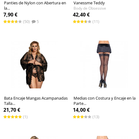
Panties de Nylon con Abertura en
Vanessme Teddy
la...
Body de Obsessive
Medias de Leg Avenue
7,90 €
42,40 €
(50)
5
(11)
Bata Encaje Mangas Acampanadas
Medias con Costura y Encaje en la
Talla...
Parte...
Picardías de Subblime
21,70 €
14,00 €
(1)
(13)