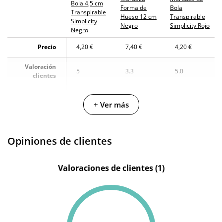
Bola 4,5 cm
Forma de
Bola
Transpirable
Hueso 12 cm
Transpirable
Simplicity
Negro
Simplicity Rojo
Negro
Precio
4,20 €
7,40 €
4,20 €
Valoración
5
3.3
5.0
clientes
Fabricante
KINK
Latetobed
KINK
+ Ver más
Color
Negro
Negro
Rojo
Diámetro
4.5 cm
2 cm
-
Opiniones de clientes
Valoraciones de clientes (1)