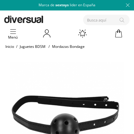
Marca de
sextoys
lider en España
Menú
Inicio
/
Juguetes BDSM
/
Mordazas Bondage