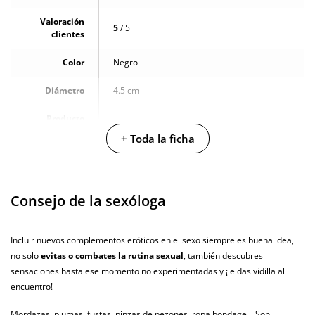
Valoración
5
/ 5
clientes
Color
Negro
Diámetro
4.5 cm
Producto
vegano
+ Toda la ficha
No testado en
animales
Consejo de la sexóloga
Envío discreto
Paquete discreto y sin distintivos
Garantías
3 años de garantía
Incluir nuevos complementos eróticos en el sexo siempre es buena idea,
no solo
evitas o combates la rutina sexual
, también descubres
Producto
original
sensaciones hasta ese momento no experimentadas y ¡le das vidilla al
encuentro!
¿Cuándo lo
El martes 11 de agosto (fecha estimada)
recibo?
Mordazas, plumas, fustas, pinzas de pezones, ropa bondage... Son