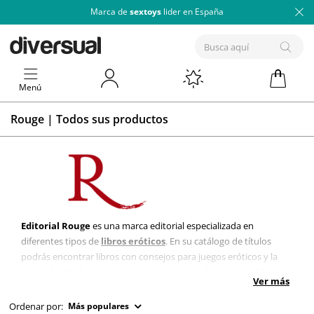
Marca de
sextoys
lider en España
Menú
Rouge | Todos sus productos
Editorial Rouge
es una marca editorial especializada en
diferentes tipos de
libros eróticos
. En su catálogo de títulos
podrás encontrar libros con consejos para juegos eróticos y la
colección "Atrévete..." que trata temas sexuales de actualidad
Ver más
que van desde el intercambio de pareja hasta el sexo en internet.
Ordenar por:
Más populares