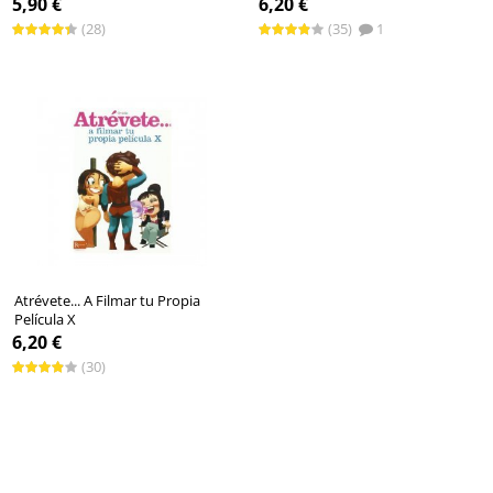
5,90 €
6,20 €
(28)
(35)
1
Atrévete... A Filmar tu Propia
Película X
6,20 €
(30)