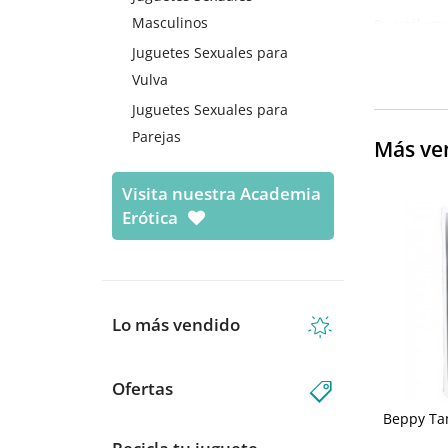
Masculinos
Su catálogo 
se caracteri
Juguetes Sexuales para
esponja, cop
Vulva
Juguetes Sexuales para
Parejas
Más ve
Visita nuestra Academia
Erótica
Lo más vendido
Ofertas
Beppy Ta