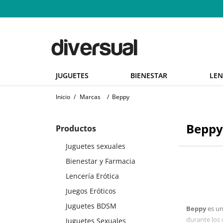
JUGUETES
BIENESTAR
LEN
Inicio
/
Marcas
/
Beppy
Beppy
Productos
Juguetes sexuales
Bienestar y Farmacia
Lencería Erótica
Juegos Eróticos
Juguetes BDSM
Beppy
es un
durante los 
Juguetes Sexuales