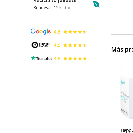
Recicla tu juguete
Renueva -15% dto.
Más pr
Beppy