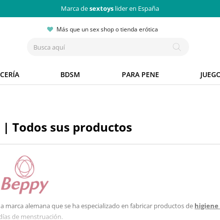
Marca de
sextoys
lider en España
Más que un sex shop o tienda erótica
CERÍA
BDSM
PARA PENE
JUEG
 | Todos sus productos
a marca alemana que se ha especializado en fabricar productos de
higiene
días de menstruación.