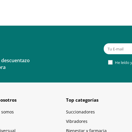
n descuentazo
He leído y
pra
osotros
Top categorías
 somos
Succionadores
Vibradores
iversual
Bienestar y farmacia