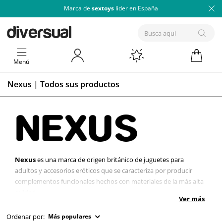
Marca de
sextoys
lider en España
Menú
Nexus | Todos sus productos
Nexus
es una marca de origen británico de juguetes para
adultos y accesorios eróticos que se caracteriza por producir
complementos funcionales hechos con materiales de la más alta
calidad.
Ver más
Especializados en artículos para el
placer anal
, Nexus ha creado
Ordenar por:
Más populares
su propio universo de productos con un diseño funcional,