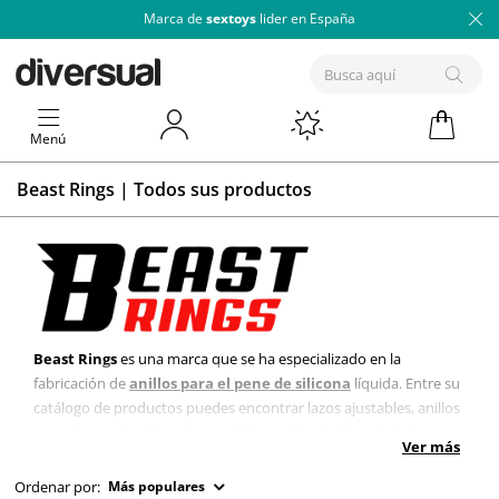
Marca de
sextoys
lider en España
Menú
Beast Rings | Todos sus productos
Beast Rings
es una marca que se ha especializado en la
fabricación de
anillos para el pene de silicona
líquida. Entre su
catálogo de productos puedes encontrar lazos ajustables, anillos
para el pene de diferentes medidas, anillos dobles... todo lo que
Ver más
te imagines para que disfrutes de experiencias sexuales mucho
más potentes y duraderas.
Ordenar por:
Más populares