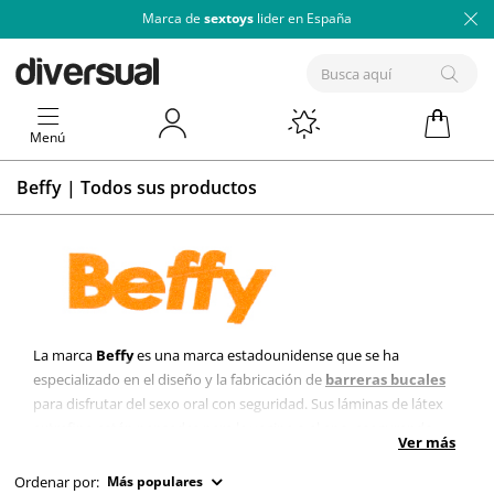
Marca de
sextoys
lider en España
Menú
Beffy | Todos sus productos
La marca
Beffy
es una marca estadounidense que se ha
especializado en el diseño y la fabricación de
barreras bucales
para disfrutar del sexo oral con seguridad. Sus láminas de látex
extrafino están pensadas para la vagina o el ano, asegurando
Ver más
una protección para las prácticas de sexo oral novedosa y segura.
Ordenar por:
Más populares