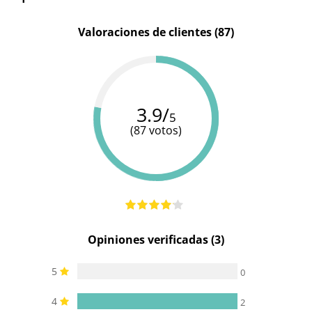
PVC -
Plástico
Valoraciones de clientes (87)
silicona
Materiales
Silicona
que puede
médica
ser rígido
o flexible
3.9/
5
(87 votos)
Opiniones verificadas (3)
5
0
4
2