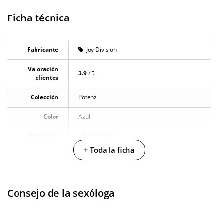
Ficha técnica
Fabricante
Joy Division
Valoración
3.9
/ 5
clientes
Colección
Potenz
Color
Azul
Materiales
silicona médica
+ Toda la ficha
Caja alto
5.5 cm
Caja largo
1.5 cm
Consejo de la sexóloga
Caja ancho
7.5 cm
Caja peso
0.02 Kg