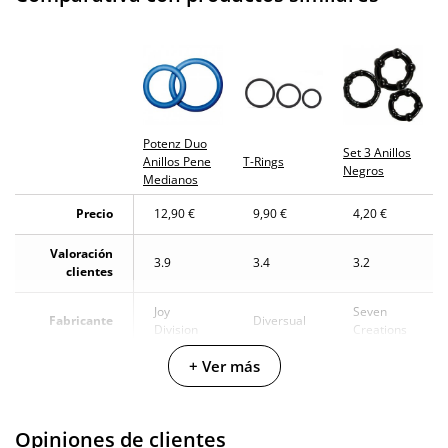
Potenz Duo
Set 3 Anillos
Anillos Pene
T-Rings
Negros
Medianos
Precio
12,90 €
9,90 €
4,20 €
Valoración
3.9
3.4
3.2
clientes
Joy
Seven
Fabricante
Diversual
Division
Creations
+ Ver más
Diversual
Colección
Potenz
-
Basics
Color
Azul
Negro
Negro
Opiniones de clientes