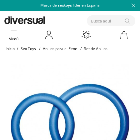
Marca de
sextoys
lider en España
Menú
Inicio
/
Sex Toys
/
Anillos para el Pene
/
Set de Anillos