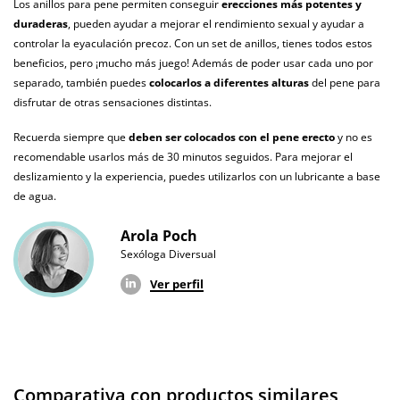
Los anillos para pene permiten conseguir
erecciones más potentes y
duraderas
, pueden ayudar a mejorar el rendimiento sexual y ayudar a
Producto
controlar la eyaculación precoz. Con un set de anillos, tienes todos estos
vegano
beneficios, pero ¡mucho más juego! Además de poder usar cada uno por
No testado en
separado, también puedes
colocarlos a diferentes alturas
del pene para
animales
disfrutar de otras sensaciones distintas.
Envío discreto
Paquete discreto y sin distintivos
Recuerda siempre que
deben ser colocados con el pene erecto
y no es
recomendable usarlos más de 30 minutos seguidos. Para mejorar el
Garantías
3 años de garantía
deslizamiento y la experiencia, puedes utilizarlos con un lubricante a base
de agua.
Producto
original
Arola Poch
Sexóloga Diversual
¿Cuándo lo
El martes 11 de agosto (fecha estimada)
recibo?
Ver perfil
Comparativa con productos similares