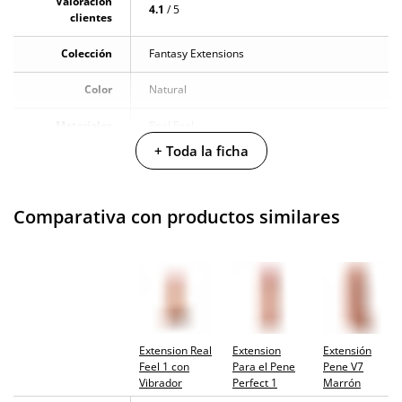
Valoración
4.1
/ 5
clientes
Colección
Fantasy Extensions
Color
Natural
Materiales
Real Feel
+ Toda la ficha
Caja alto
21.5 cm
Caja largo
5 cm
Comparativa con productos similares
Caja ancho
10.5 cm
Caja peso
0.19 Kg
Longitud
11.5 cm
insertable
Extension Real
Extension
Extensión
Longitud total
14 cm
Feel 1 con
Para el Pene
Pene V7
Vibrador
Perfect 1
Marrón
Diámetro
4.6 cm