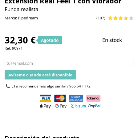
Extension Real Feel 1 con Vibrador
Funda realista
Marca:
Pipedream
(107)
32,30 €
En stock
Agotado
Ref.
90971
Avísame cuando esté disponible
¿Te recomendamos algo similar?
965 641 172