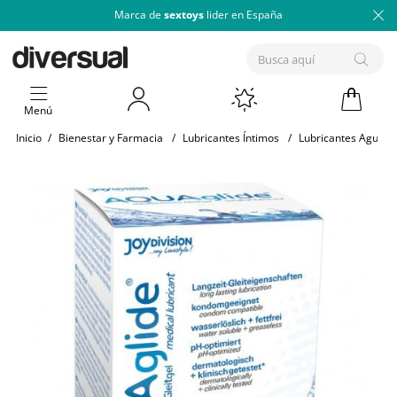
Marca de
sextoys
lider en España
Menú
Inicio
/
Bienestar y Farmacia
/
Lubricantes Íntimos
/
Lubricantes Agua