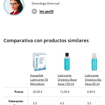
Producto
Ginecóloga Diversual
original
Ver perfil
¿Cuándo lo
El viernes 7 de agosto (fecha estimada)
recibo?
Comparativa con productos similares
Aquaglide
Lubricante
Lubricante
Lubricante 50
Orgánico Base
Orgánico Base
Monodosis
Agua 150 ml
Agua 60 ml
Precio
20,00 €
12,90 €
6,90 €
Valoración
3.5
4.3
3.5