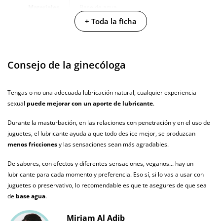
Materiales
Base de agua
+ Toda la ficha
Caja alto
9 cm
Caja largo
7 cm
Consejo de la ginecóloga
Caja ancho
7 cm
Caja peso
0.18 Kg
Tengas o no una adecuada lubricación natural, cualquier experiencia
sexual
puede mejorar con un aporte de lubricante
.
Cantidad
150 ml
Durante la masturbación, en las relaciones con penetración y en el uso de
Producto
juguetes, el lubricante ayuda a que todo deslice mejor, se produzcan
vegano
menos fricciones
y las sensaciones sean más agradables.
No testado en
animales
De sabores, con efectos y diferentes sensaciones, veganos... hay un
lubricante para cada momento y preferencia. Eso sí, si lo vas a usar con
Envío discreto
Paquete discreto y sin distintivos
juguetes o preservativo, lo recomendable es que te asegures de que sea
de
base agua
.
Garantías
3 años de garantía
Miriam Al Adib