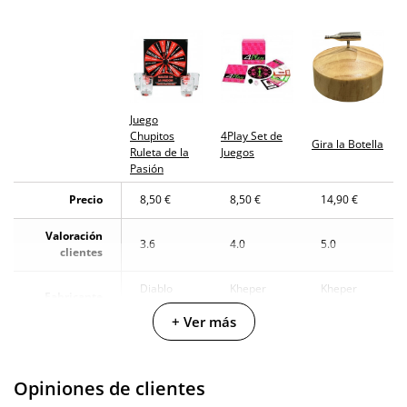
Juego
Chupitos
4Play Set de
Gira la Botella
Ruleta de la
Juegos
Pasión
Precio
8,50 €
8,50 €
14,90 €
Valoración
3.6
4.0
5.0
clientes
Diablo
Kheper
Kheper
Fabricante
Picante
Games
Games
+ Ver más
Opiniones de clientes