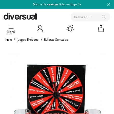
Marca de
sextoys
lider en España
Menú
Inicio
/
Juegos Eróticos
/
Ruletas Sexuales