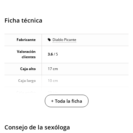
Ficha técnica
Fabricante
Diablo Picante
Valoración
3.6
/ 5
clientes
Caja alto
17 cm
Caja largo
10 cm
Caja ancho
19 cm
+ Toda la ficha
Caja peso
0.26 Kg
Producto
vegano
Consejo de la sexóloga