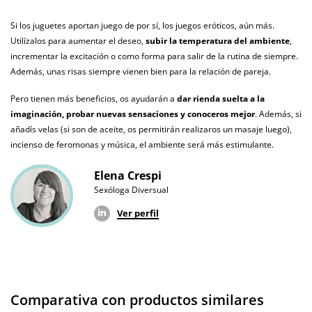
No testado en
animales
Si los juguetes aportan juego de por sí, los juegos eróticos, aún más.
Utilízalos para aumentar el deseo,
subir la temperatura del ambiente
,
Envío discreto
Paquete discreto y sin distintivos
incrementar la excitación o como forma para salir de la rutina de siempre.
Garantías
3 años de garantía
Además, unas risas siempre vienen bien para la relación de pareja.
Producto
Pero tienen más beneficios, os ayudarán a
dar rienda suelta a la
original
imaginación, probar nuevas sensaciones y conoceros mejor
. Además, si
añadís velas (si son de aceite, os permitirán realizaros un masaje luego),
¿Cuándo lo
El en 24 horas hábiles (fecha estimada)
incienso de feromonas y música, el ambiente será más estimulante.
recibo?
Elena Crespi
Sexóloga Diversual
Ver perfil
Comparativa con productos similares