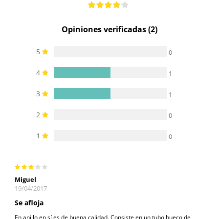
Opiniones verificadas (2)
5
0
4
1
3
1
2
0
1
0
Miguel
19/04/2017
Se afloja
En anillo en sí es de buena calidad. Consiste en un tubo hueco de