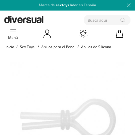
Marca de
sextoys
lider en España
Menú
Inicio
/
Sex Toys
/
Anillos para el Pene
/
Anillos de Silicona