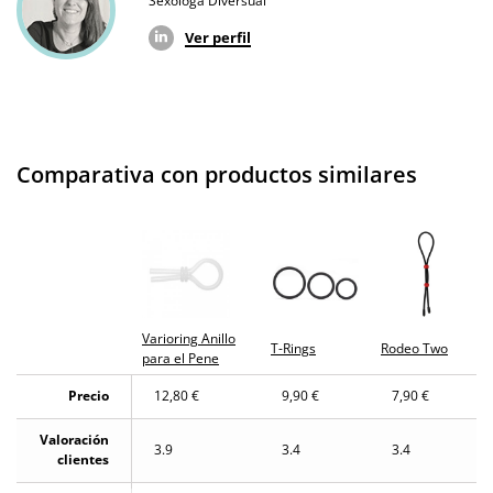
Sexóloga Diversual
¿Cuándo lo
El lunes 10 de agosto (fecha estimada)
recibo?
Ver perfil
Comparativa con productos similares
Varioring Anillo
T-Rings
Rodeo Two
para el Pene
Precio
12,80 €
9,90 €
7,90 €
Valoración
3.9
3.4
3.4
clientes