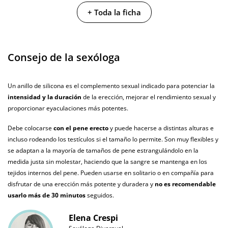
+ Toda la ficha
Caja largo
2 cm
Caja ancho
7.5 cm
Consejo de la sexóloga
Caja peso
0.015 Kg
Diámetro
3.5 cm
Un anillo de silicona es el complemento sexual indicado para potenciar la
intensidad y la duración
de la erección, mejorar el rendimiento sexual y
Producto
proporcionar eyaculaciones más potentes.
vegano
Debe colocarse
con el pene erecto
y puede hacerse a distintas alturas e
No testado en
animales
incluso rodeando los testículos si el tamaño lo permite. Son muy flexibles y
se adaptan a la mayoría de tamaños de pene estrangulándolo en la
Envío discreto
Paquete discreto y sin distintivos
medida justa sin molestar, haciendo que la sangre se mantenga en los
tejidos internos del pene. Pueden usarse en solitario o en compañía para
Garantías
3 años de garantía
disfrutar de una erección más potente y duradera y
no es recomendable
usarlo más de 30 minutos
seguidos.
Producto
original
Elena Crespi