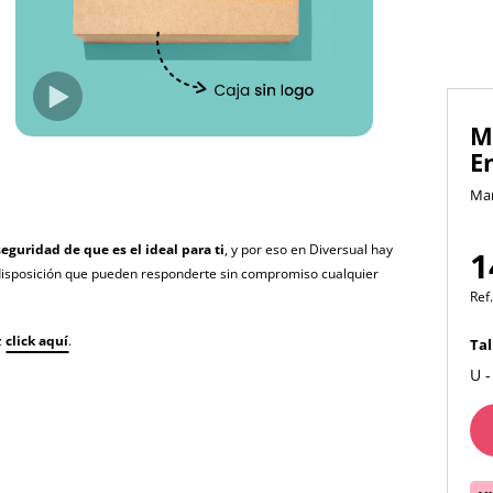
M
E
Ma
seguridad de que es el ideal para ti
, y por eso en Diversual hay
1
disposición que pueden responderte sin compromiso cualquier
Ref.
z
click aquí
.
Tal
U -