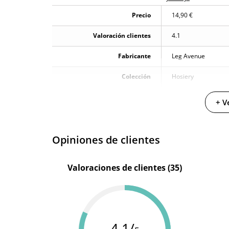
Garantías
3 años de garan
Precio
14,90 €
Producto original
Valoración clientes
4.1
¿Cuándo lo recibo?
El martes 11 de 
Fabricante
Leg Avenue
Colección
Hosiery
Color
Negro
+ V
85%NYLON.15%SP
Materiales
EX
Opiniones de clientes
Valoraciones de clientes (35)
4.1/