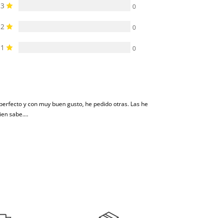
3
0
2
0
1
0
 perfecto y con muy buen gusto, he pedido otras. Las he
en sabe....