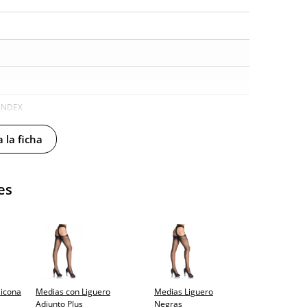
ANDEX
 la ficha
es
licona
Medias con Liguero
Medias Liguero
y sin distintivos
Adjunto Plus
Negras