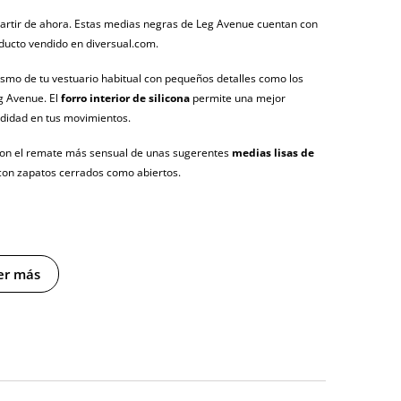
partir de ahora. Estas medias negras de Leg Avenue cuentan con
oducto vendido en diversual.com.
ismo de tu vestuario habitual con pequeños detalles como los
g Avenue. El
forro interior de silicona
permite una mejor
odidad en tus movimientos.
s son el remate más sensual de unas sugerentes
medias lisas de
o con zapatos cerrados como abiertos.
er más