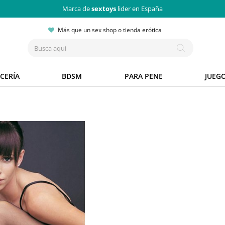
Marca de
sextoys
lider en España
Más que un sex shop o tienda erótica
CERÍA
BDSM
PARA PENE
JUEG