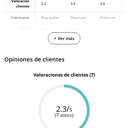
Valoración
2.3
3.4
3.4
clientes
Fabricante
Blue Junker
Diversual
Diversual
Color
Negro
Negro
-
+ Ver más
Materiales
Silicona
Silicona
Silicona
Resistente
100%
100%
100%
al agua
sumergible
sumergible
sumergible
Opiniones de clientes
Valoraciones de clientes (7)
2.3/
5
(7 votos)