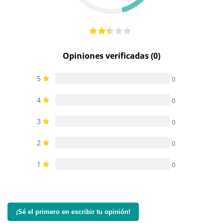
Opiniones verificadas (0)
5
0
4
0
3
0
2
0
1
0
¡Sé el primero en escribir tu opinión!