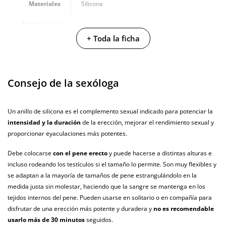
Materiales
Silicona
Resistente al
100% sumergible
agua
+ Toda la ficha
Producto
vegano
Consejo de la sexóloga
No testado en
animales
Un anillo de silicona es el complemento sexual indicado para potenciar la
Envío discreto
Paquete discreto y sin distintivos
intensidad y la duración
de la erección, mejorar el rendimiento sexual y
Garantías
3 años de garantía
proporcionar eyaculaciones más potentes.
Producto
Debe colocarse
con el pene erecto
y puede hacerse a distintas alturas e
original
incluso rodeando los testículos si el tamaño lo permite. Son muy flexibles y
se adaptan a la mayoría de tamaños de pene estrangulándolo en la
¿Cuándo lo
El martes 11 de agosto (fecha estimada)
medida justa sin molestar, haciendo que la sangre se mantenga en los
recibo?
tejidos internos del pene. Pueden usarse en solitario o en compañía para
disfrutar de una erección más potente y duradera y
no es recomendable
usarlo más de 30 minutos
seguidos.