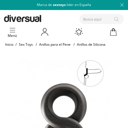
Marca de
sextoys
lider en España
Menú
Inicio
/
Sex Toys
/
Anillos para el Pene
/
Anillos de Silicona