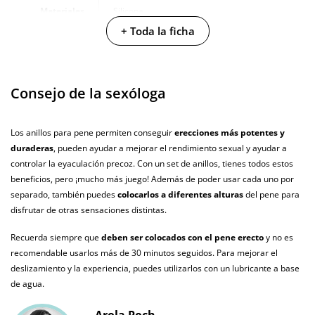
Materiales
Silicona
+ Toda la ficha
Caja alto
11 cm
Caja largo
2.5 cm
Consejo de la sexóloga
Caja ancho
7.5 cm
Caja peso
0.04 Kg
Los anillos para pene permiten conseguir
erecciones más potentes y
duraderas
, pueden ayudar a mejorar el rendimiento sexual y ayudar a
Resistente al
100% sumergible
controlar la eyaculación precoz. Con un set de anillos, tienes todos estos
agua
beneficios, pero ¡mucho más juego! Además de poder usar cada uno por
Producto
separado, también puedes
colocarlos a diferentes alturas
del pene para
vegano
disfrutar de otras sensaciones distintas.
No testado en
Recuerda siempre que
deben ser colocados con el pene erecto
y no es
animales
recomendable usarlos más de 30 minutos seguidos. Para mejorar el
deslizamiento y la experiencia, puedes utilizarlos con un lubricante a base
Envío discreto
Paquete discreto y sin distintivos
de agua.
Garantías
3 años de garantía