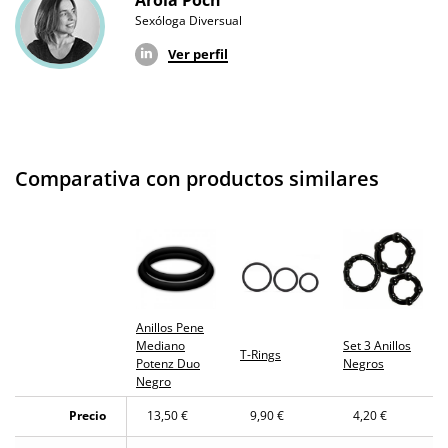
Arola Poch
Sexóloga Diversual
Producto
original
Ver perfil
¿Cuándo lo
El lunes 10 de agosto (fecha estimada)
recibo?
Comparativa con productos similares
Anillos Pene
Mediano
Set 3 Anillos
T-Rings
Potenz Duo
Negros
Negro
Precio
13,50 €
9,90 €
4,20 €