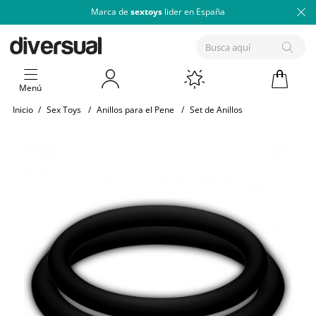
Marca de
sextoys
lider en España
Menú
Inicio
/
Sex Toys
/
Anillos para el Pene
/
Set de Anillos