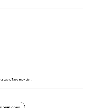
e buscaba. Tapa muy bien.
isponible en otros colores?
s opiniones