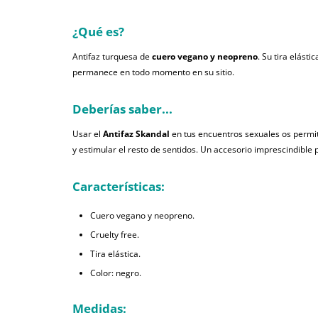
¿Qué es?
Antifaz turquesa de
cuero vegano y neopreno
. Su tira elást
permanece en todo momento en su sitio.
Deberías saber...
Usar el
Antifaz Skandal
en tus encuentros sexuales os permiti
y estimular el resto de sentidos. Un accesorio imprescindible 
Características:
Cuero vegano y neopreno.
Cruelty free.
Tira elástica.
Color: negro.
Medidas: