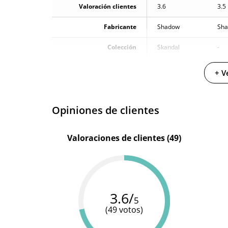
Valoración clientes
3.6
3.5
Fabricante
Shadow
Sh
Colección
Skandal
-
Color
Negro
Neg
+ V
Materiales
Cuero vegano
Pol
Opiniones de clientes
Producto vegano
-
Valoraciones de clientes (49)
3.6/
5
(49 votos)