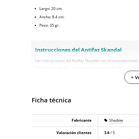
Largo: 20 cm.
Ancho: 8.4 cm.
Peso: 35 gr.
Instrucciones del Antifaz Skandal
Las instrucciones del Antifaz Skandal con recomendaciones 
Puedes consultarlas en cualquier momento desde este enla
+ V
13 clientes han opinado sobre este prod
Ficha técnica
En la sección de opiniones puedes ver
13 opiniones
que habla
artículos que ofrecemos son reales y están verificadas. Para 
ofrecer un mejor servicio al resto de usuarios.
Fabricante
Shadow
Valoración clientes
3.6
/ 5