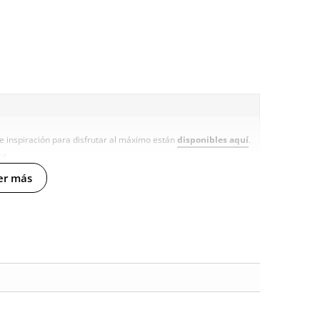
e inspiración para disfrutar al máximo están
disponibles aquí
.
ce.
er más
ucto
n sobre este producto. Todas las opiniones que recibimos de los
nosotros este gesto es muy importante, y nos ayuda a mejorar y