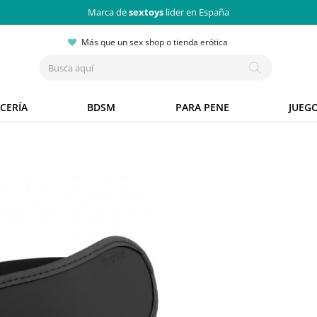
Marca de
sextoys
lider en España
Más que un sex shop o tienda erótica
CERÍA
BDSM
PARA PENE
JUEG