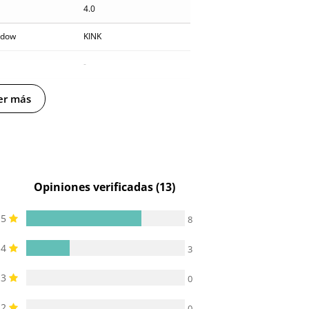
4.0
adow
KINK
-
ro
Morado
er más
yester
-
-
Opiniones verificadas (13)
5
8
4
3
3
0
2
0