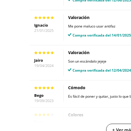
Compra verificada del 12/06/2025
Valoración
Ignacio
Me pone maluco usar antifaz
21/01/2025
Compra verificada del 14/01/2025
Valoración
Jairo
Son un escándalo jejeje
19/04/2024
Compra verificada del 12/04/2024
Cómodo
Bego
Es fácil de poner y quitar, justo lo qu
19/09/2023
Colores
Berta
No soy muy de colores oscuros, ¿está d
12/09/2023
+ Ver má