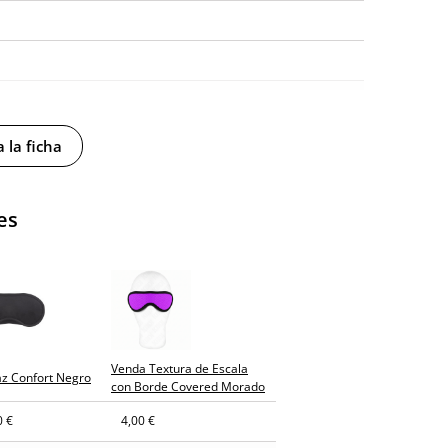
 la ficha
es
y sin distintivos
tía
Venda Textura de Escala
az Confort Negro
osto (fecha estimada)
con Borde Covered Morado
0 €
4,00 €