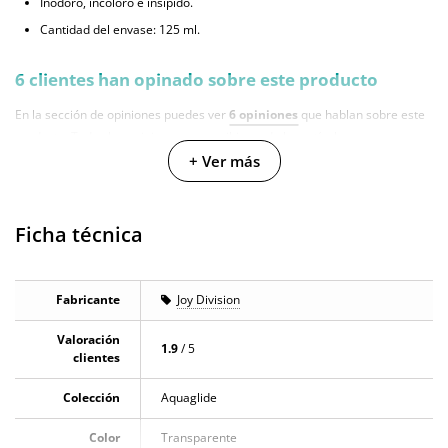
Inodoro, incoloro e insípido.
Cantidad del envase: 125 ml.
6 clientes han opinado sobre este producto
En la sección de opiniones puedes ver
6 opiniones
que hablan sobre este
producto. Todas las opiniones que recibimos de los artículos que
ofrecemos son reales y están verificadas. Para nosotros este gesto es muy
+ Ver más
importante, y nos ayuda a mejorar y ofrecer un mejor servicio al resto de
usuarios.
Ficha técnica
Fabricante
Joy Division
Valoración
1.9
/ 5
clientes
Colección
Aquaglide
Color
Transparente