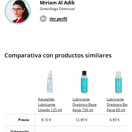
Miriam Al Adib
Ginecóloga Diversual
Ver perfil
Comparativa con productos similares
Aquaglide
Lubricante
Lubricante
Lubricante
Orgánico Base
Orgánico Base
Líquido 125 ml
Agua 150 ml
Agua 60 ml
Precio
8,10 €
12,90 €
6,90 €
Valoración