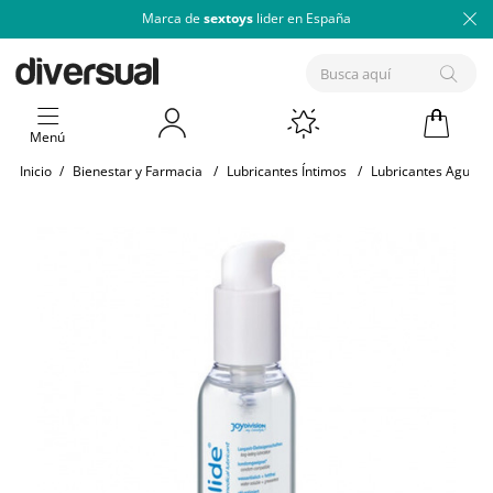
Marca de
sextoys
lider en España
Menú
Inicio
/
Bienestar y Farmacia
/
Lubricantes Íntimos
/
Lubricantes Agua