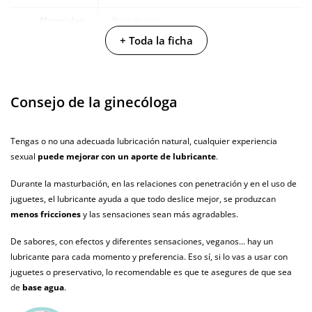
Materiales
Base de agua
+ Toda la ficha
Cantidad
125 ml
Producto
vegano
Consejo de la ginecóloga
No testado en
animales
Tengas o no una adecuada lubricación natural, cualquier experiencia
sexual
puede mejorar con un aporte de lubricante
.
Envío discreto
Paquete discreto y sin distintivos
Durante la masturbación, en las relaciones con penetración y en el uso de
Garantías
3 años de garantía
juguetes, el lubricante ayuda a que todo deslice mejor, se produzcan
Producto
menos fricciones
y las sensaciones sean más agradables.
original
De sabores, con efectos y diferentes sensaciones, veganos... hay un
¿Cuándo lo
lubricante para cada momento y preferencia. Eso sí, si lo vas a usar con
El en 24 horas hábiles (fecha estimada)
recibo?
juguetes o preservativo, lo recomendable es que te asegures de que sea
de
base agua
.