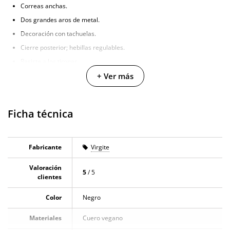
Correas anchas.
Dos grandes aros de metal.
Decoración con tachuelas.
Cierre posterior; hebillas regulables.
Resiste a los tirones.
+ Ver más
Ficha técnica
Fabricante
Virgite
Valoración
5
/ 5
clientes
Color
Negro
Materiales
Cuero vegano