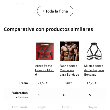
Producto
vegano
+ Toda la ficha
No testado en
animales
Comparativa con productos similares
Envío discreto
Paquete discreto y sin distintivos
Garantías
3 años de garantía
Producto
original
Arnés Pecho
Fabrio Arnés
Milenia Arnés
¿Cuándo lo
El martes 11 de agosto (fecha estimada)
Hombre Mod.
Masculino
de Pecho para
recibo?
6
para Bondage
Bondage
Precio
21,50 €
19,40 €
17,20 €
Valoración
5
3.0
3.5
clientes
Fabricante
Virgite
Intoyou
Intoyou