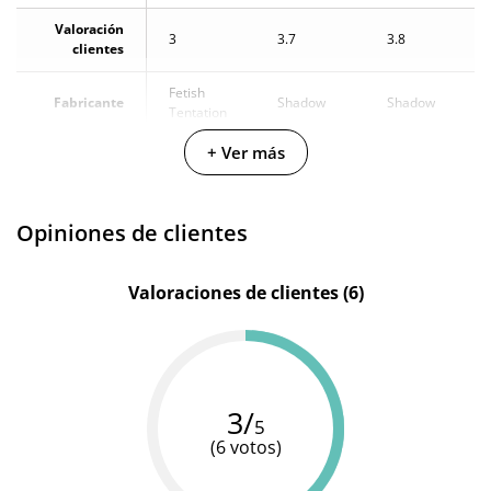
Valoración
3
3.7
3.8
clientes
Fetish
Fabricante
Shadow
Shadow
Tentation
+ Ver más
Color
Negro
Negro
Turquesa
Opiniones de clientes
Valoraciones de clientes (6)
3/
5
(6 votos)