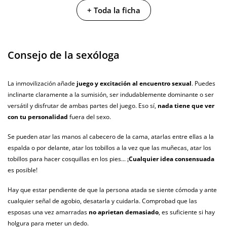
No testado en
+ Toda la ficha
animales
Envío discreto
Paquete discreto y sin distintivos
Consejo de la sexóloga
Garantías
3 años de garantía
Producto
La inmovilización añade
juego y excitación al encuentro sexual
. Puedes
original
inclinarte claramente a la sumisión, ser indudablemente dominante o ser
¿Cuándo lo
versátil y disfrutar de ambas partes del juego. Eso sí,
nada tiene que ver
El martes 11 de agosto (fecha estimada)
recibo?
con tu personalidad
fuera del sexo.
Se pueden atar las manos al cabecero de la cama, atarlas entre ellas a la
espalda o por delante, atar los tobillos a la vez que las muñecas, atar los
tobillos para hacer cosquillas en los pies... ¡
Cualquier idea consensuada
es posible!
Hay que estar pendiente de que la persona atada se siente cómoda y ante
cualquier señal de agobio, desatarla y cuidarla. Comprobad que las
esposas una vez amarradas
no aprietan demasiado
, es suficiente si hay
holgura para meter un dedo.