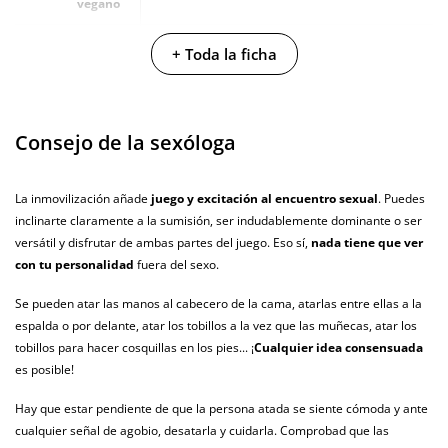
vegano
No testado en
+ Toda la ficha
animales
Envío discreto
Paquete discreto y sin distintivos
Consejo de la sexóloga
Garantías
3 años de garantía
Producto
La inmovilización añade
juego y excitación al encuentro sexual
. Puedes
original
inclinarte claramente a la sumisión, ser indudablemente dominante o ser
¿Cuándo lo
versátil y disfrutar de ambas partes del juego. Eso sí,
nada tiene que ver
El martes 11 de agosto (fecha estimada)
recibo?
con tu personalidad
fuera del sexo.
Se pueden atar las manos al cabecero de la cama, atarlas entre ellas a la
espalda o por delante, atar los tobillos a la vez que las muñecas, atar los
tobillos para hacer cosquillas en los pies... ¡
Cualquier idea consensuada
es posible!
Hay que estar pendiente de que la persona atada se siente cómoda y ante
cualquier señal de agobio, desatarla y cuidarla. Comprobad que las