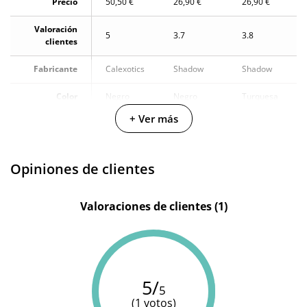
Precio
50,50 €
26,90 €
26,90 €
Valoración
5
3.7
3.8
clientes
Fabricante
Calexotics
Shadow
Shadow
Color
Negro
Negro
Turquesa
+ Ver más
Opiniones de clientes
Valoraciones de clientes (1)
5/
5
(1 votos)