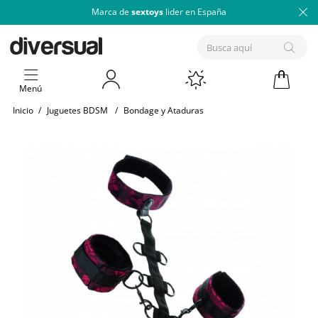
Marca de
sextoys
lider en España
Menú
Inicio
/
Juguetes BDSM
/
Bondage y Ataduras