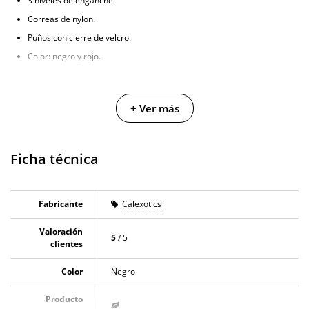
3 niveles de enganche.
Correas de nylon.
Puños con cierre de velcro.
Color: negro y rojo.
+ Ver más
Ficha técnica
Fabricante
Calexotics
Valoración
5
/ 5
clientes
Color
Negro
Producto