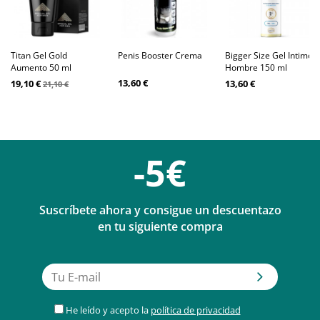
Titan Gel Gold
Penis Booster Crema
Bigger Size Gel Intimo
Aumento 50 ml
Hombre 150 ml
13,60 €
19,10 €
13,60 €
21,10 €
-5€
Suscríbete ahora y consigue un descuentazo
en tu siguiente compra
He leído y acepto la
política de privacidad