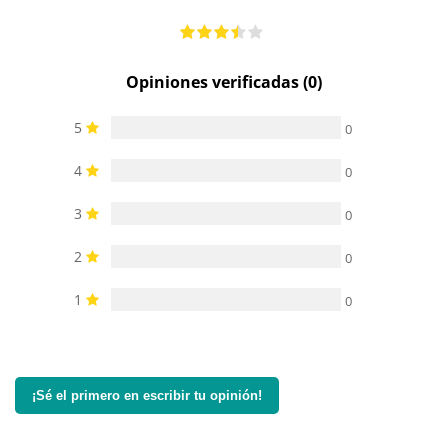
Opiniones verificadas (0)
5
0
4
0
3
0
2
0
1
0
¡Sé el primero en escribir tu opinión!