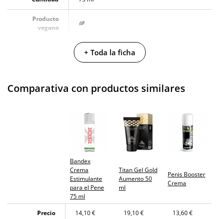
Producto
vegano
No testado en
+ Toda la ficha
animales
Envío discreto
Paquete discreto y sin distintivos
Comparativa con productos similares
Garantías
3 años de garantía
Producto
original
¿Cuándo lo
El martes 11 de agosto (fecha estimada)
recibo?
Bandex
Crema
Titan Gel Gold
Penis Booster
Estimulante
Aumento 50
Crema
para el Pene
ml
75 ml
Precio
14,10 €
19,10 €
13,60 €