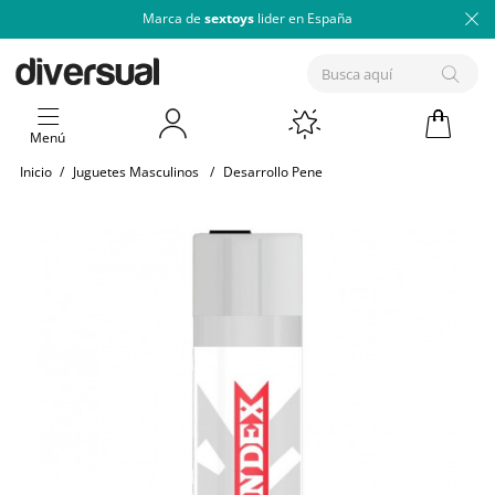
Marca de
sextoys
lider en España
Menú
Inicio
/
Juguetes Masculinos
/
Desarrollo Pene