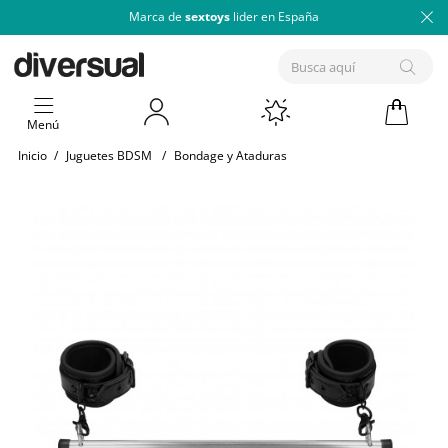
Marca de
sextoys
lider en España
Menú
Inicio
/
Juguetes BDSM
/
Bondage y Ataduras