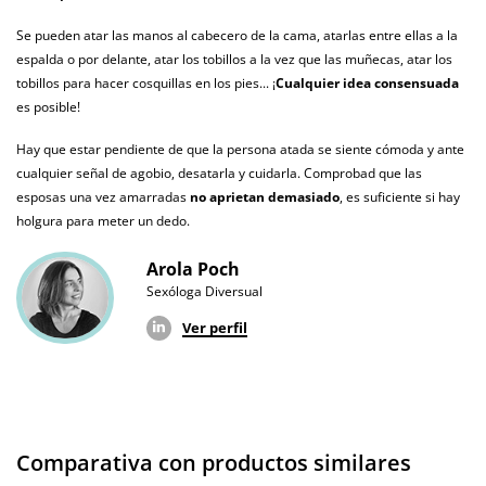
Garantías
3 años de garantía
Se pueden atar las manos al cabecero de la cama, atarlas entre ellas a la
espalda o por delante, atar los tobillos a la vez que las muñecas, atar los
Producto
tobillos para hacer cosquillas en los pies... ¡
Cualquier idea consensuada
original
es posible!
¿Cuándo lo
Hay que estar pendiente de que la persona atada se siente cómoda y ante
El martes 11 de agosto (fecha estimada)
recibo?
cualquier señal de agobio, desatarla y cuidarla. Comprobad que las
esposas una vez amarradas
no aprietan demasiado
, es suficiente si hay
holgura para meter un dedo.
Arola Poch
Sexóloga Diversual
Ver perfil
Comparativa con productos similares