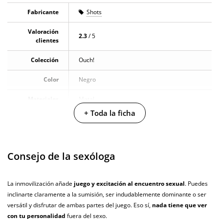
Fabricante
Shots
Valoración
2.3
/ 5
clientes
Colección
Ouch!
Color
Negro
Materiales
Metal
+ Toda la ficha
Longitud total
40.5 cm
Diámetro
5.5 cm
Consejo de la sexóloga
Producto
vegano
La inmovilización añade
juego y excitación al encuentro sexual
. Puedes
No testado en
inclinarte claramente a la sumisión, ser indudablemente dominante o ser
animales
versátil y disfrutar de ambas partes del juego. Eso sí,
nada tiene que ver
Envío discreto
Paquete discreto y sin distintivos
con tu personalidad
fuera del sexo.