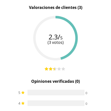
Longitud
Valoraciones de clientes (3)
40.5 cm
-
-
total
Diámetro
5.5 cm
-
-
2.3/
5
(3 votos)
Opiniones verificadas (0)
5
0
4
0