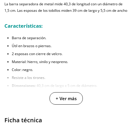
La barra separadora de metal mide 40,3 de longitud con un diámetro de
1,5 cm. Las esposas de los tobillos miden 39 cm de largo y 5,5 cm de ancho
Características:
Barra de separación.
Útil en brazos o piernas.
2 esposas con cierre de velcro.
Material: hierro, vinilo y neopreno.
Color: negro.
Resiste a los tirones.
Dimensiones:
40,3 cm de largo x 5 cm de diámetro.
+ Ver más
Ficha técnica