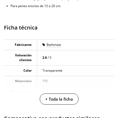
Para penes erectos de 15 a 20 cm.
Ficha técnica
Fabricante
Bathmate
Valoración
2.6
/ 5
clientes
Color
Transparente
Materiales
TPE
Resistente al
100% sumergible
agua
+ Toda la ficha
Producto
vegano