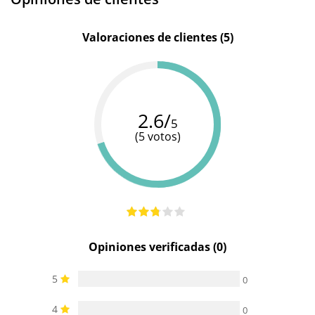
quebradizo
Resistente
100%
Valoraciones de clientes (5)
-
-
al agua
sumergible
2.6/
5
(5 votos)
Opiniones verificadas (0)
5
0
4
0