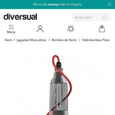
Marca de
sextoys
lider en España
Menú
Inicio
/
Juguetes Masculinos
/
Bombas de Vacío
/
Hidrobombas Pene