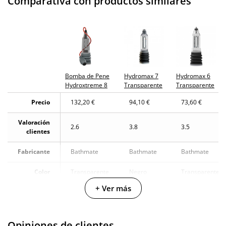
Comparativa con productos similares
No testado en
animales
Envío discreto
Paquete discreto y sin distintivos
Garantías
3 años de garantía
Bomba de Pene
Hydromax 7
Hydromax 6
Producto
Hydroxtreme 8
Transparente
Transparente
original
Precio
132,20 €
94,10 €
73,60 €
¿Cuándo lo
El martes 11 de agosto (fecha estimada)
recibo?
Valoración
2.6
3.8
3.5
clientes
Fabricante
Bathmate
Bathmate
Bathmate
Color
Transparente
Negro
Transparente
+ Ver más
ABS -
Plástico
Materiales
TPE
resistente
-
y no
Opiniones de clientes