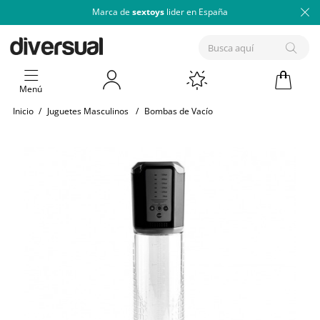
Marca de
sextoys
lider en España
Menú
Inicio
/
Juguetes Masculinos
/
Bombas de Vacío