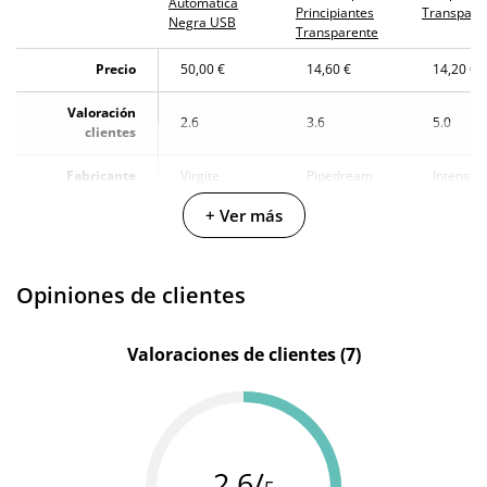
Automática
Principiantes
Transpare
Negra USB
Transparente
Precio
50,00 €
14,60 €
14,20 €
Valoración
2.6
3.6
5.0
clientes
Fabricante
Virgite
Pipedream
Intense
+ Ver más
Color
Transparente
Transparente
Transpa
Longitud total
20 cm
-
-
Opiniones de clientes
Diámetro
6 cm
6 cm
6.5 cm
Multivelocidad
-
-
Valoraciones de clientes (7)
Cargador
Baterias
-
-
USB
Pilas/Batería
-
-
2.6/
incluidas