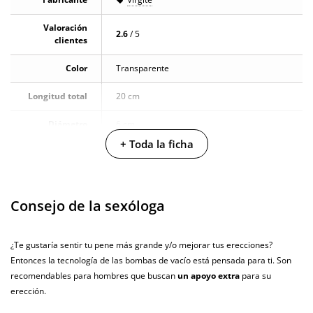
Valoración
2.6
/ 5
clientes
Color
Transparente
Longitud total
20 cm
Diámetro
6 cm
+ Toda la ficha
Multivelocidad
Baterias
Cargador USB
Consejo de la sexóloga
Pilas/Batería
incluidas
¿Te gustaría sentir tu pene más grande y/o mejorar tus erecciones?
Producto
Entonces la tecnología de las bombas de vacío está pensada para ti. Son
vegano
recomendables para hombres que buscan
un apoyo extra
para su
No testado en
erección.
animales