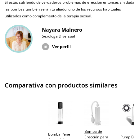
Si estás sufriendo de verdaderos problemas de erección entonces sin duda
Envío discreto
Paquete discreto y sin distintivos
las bombas también serán tu aliado, uno de los recursos habituales
utilizados como complemento de la terapia sexual.
Garantías
3 años de garantía
Nayara Malnero
Producto
Sexóloga Diversual
original
Ver perfil
¿Cuándo lo
El martes 11 de agosto (fecha estimada)
recibo?
Comparativa con productos similares
Bomba de
Bomba Pene
Erección para
Pump Bom