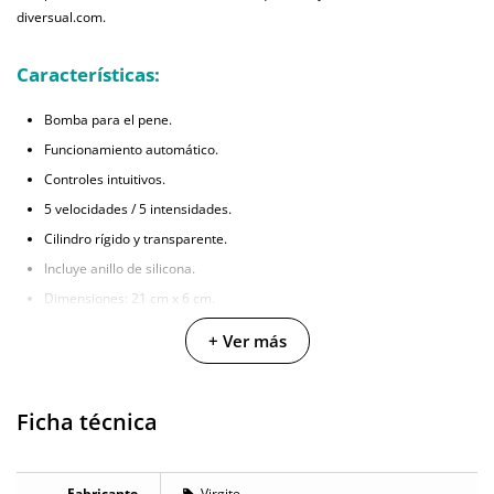
diversual.com.
Características:
Bomba para el pene.
Funcionamiento automático.
Controles intuitivos.
5 velocidades / 5 intensidades.
Cilindro rígido y transparente.
Incluye anillo de silicona.
Dimensiones: 21 cm x 6 cm.
+ Ver más
Ficha técnica
Fabricante
Virgite