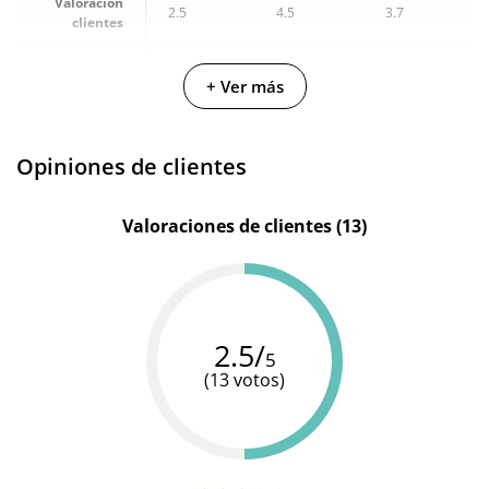
Valoración
2.5
4.5
3.7
clientes
Diverty
Secret
Secret
Fabricante
+ Ver más
Sex
Play
Play
Estimulador
-
-
Opiniones de clientes
Valoraciones de clientes (13)
2.5/
5
(13 votos)