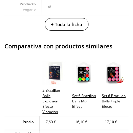
Producto
vegano
No testado en
+ Toda la ficha
animales
Envío discreto
Paquete discreto y sin distintivos
Comparativa con productos similares
Garantías
3 años de garantía
Producto
original
¿Cuándo lo
El lunes 10 de agosto (fecha estimada)
recibo?
2 Brazilian
Balls
Set 6 Brazilian
Set 6 Brazilian
Explosión
Balls Mix
Balls Triple
Efecto
Effect
Efecto
Vibración
Precio
7,60 €
16,10 €
17,10 €