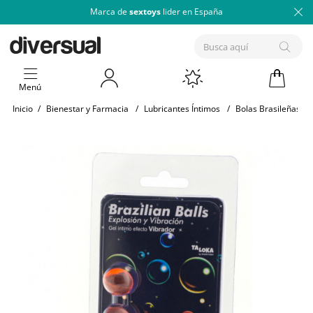
Marca de
sextoys
lider en España
Menú
Inicio
/
Bienestar y Farmacia
/
Lubricantes Íntimos
/
Bolas Brasileñas