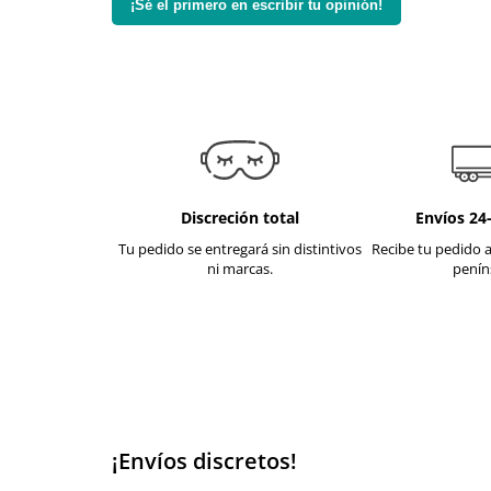
¡Sé el primero en escribir tu opinión!
Discreción total
Envíos 24
Tu pedido se entregará sin distintivos
Recibe tu pedido a
ni marcas.
penín
¡Envíos discretos!