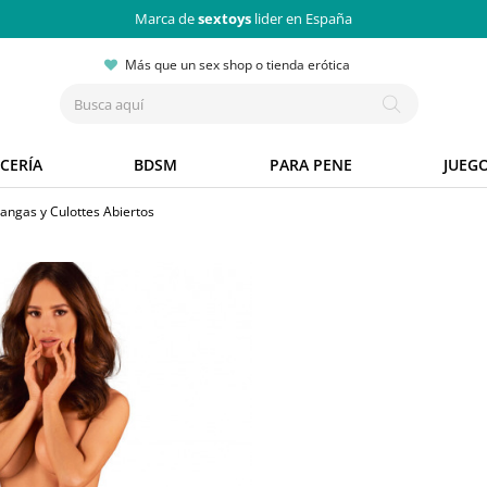
Marca de
sextoys
lider en España
Más que un sex shop o tienda erótica
CERÍA
BDSM
PARA PENE
JUEG
angas y Culottes Abiertos