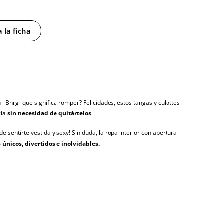
y sin distintivos
 la ficha
tía
gosto (fecha estimada)
 -Bhrg- que significa romper? Felicidades, estos tangas y culottes
cia
sin necesidad de quitártelos
.
e sentirte vestida y sexy! Sin duda, la ropa interior con abertura
 únicos, divertidos e inolvidables.