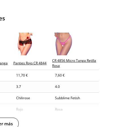
es
CR 4856 Micro Tanga Rejilla
Tanga
Panties Rojo CR 4844
Rosa
11,70 €
7,60 €
3.7
4.0
Chilirose
Subblime Fetish
Rojo
Rosa
er más