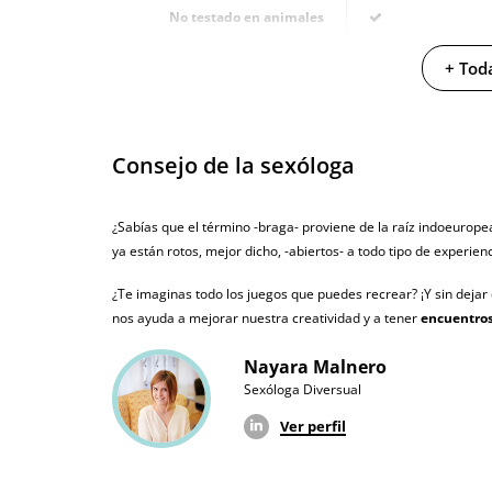
No testado en animales
Envío discreto
Paquete discreto 
+ Toda
Garantías
3 años de garan
Producto original
Consejo de la sexóloga
¿Cuándo lo recibo?
El viernes 7 de a
¿Sabías que el término -braga- proviene de la raíz indoeuropea
ya están rotos, mejor dicho, -abiertos- a todo tipo de experien
¿Te imaginas todo los juegos que puedes recrear? ¡Y sin dejar d
nos ayuda a mejorar nuestra creatividad y a tener
encuentros
Nayara Malnero
Sexóloga Diversual
Ver perfil