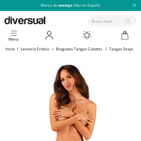
Marca de
sextoys
lider en España
Menú
Inicio
/
Lencería Erótica
/
Braguitas Tangas Culottes
/
Tangas Sexys