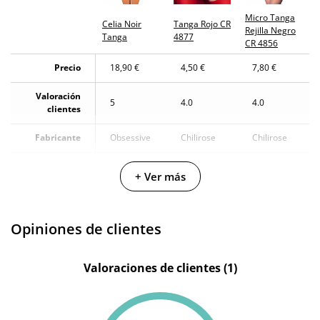
Micro Tanga
Celia Noir
Tanga Rojo CR
Rejilla Negro
Tanga
4877
CR 4856
Precio
18,90 €
4,50 €
7,80 €
Valoración
5
4.0
4.0
clientes
Fabricante
Obsessive
Chilirose
Chilirose
Color
Negro
Rojo
Negro
+ Ver más
Opiniones de clientes
Valoraciones de clientes (1)