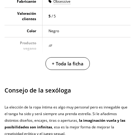
Fabricante
Obsessive
Valoración
5
/ 5
clientes
Color
Negro
Producto
vegano
No testado en
+ Toda la ficha
animales
Envío discreto
Paquete discreto y sin distintivos
Consejo de la sexóloga
Garantías
3 años de garantía
Producto
La elección de la ropa íntima es algo muy personal pero es innegable que
original
el tanga ha sido y será siempre una prenda estrella. Si le añadimos
¿Cuándo lo
distintos diseños, encajes, tiras o aperturas,
la imaginación vuela y las
El martes 11 de agosto (fecha estimada)
recibo?
posibilidades son infinitas
, esa es la mejor forma de mejorar la
creatividad erótica y el juego sexual.