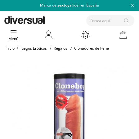
Marca de
sextoys
lider en España
Menú
Inicio
/
Juegos Eróticos
/
Regalos
/
Clonadores de Pene