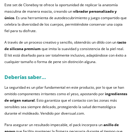
Este set de Cloneboy te ofrece la oportunidad de replicar la anatomía
masculina de manera exacta, creando un
vibrador personalizado y
único
. Es una herramienta de autodescubrimiento y juego compartido que
celebra la diversidad de los cuerpos, permitiéndote conservar una copia
fiel para tu disfrute.
A través de un proceso creativo y sencillo, obtendrás un dildo con un
tacto
de silicona premium
que imita la suavidad y consistencia de la piel real.
El kit está diseñado para ser totalmente inclusivo, adaptándose con éxito a
cualquier tamaño o forma de pene sin distinción alguna.
Deberías saber...
La seguridad es un pilar fundamental en este producto, por lo que se han
omitido componentes irritantes como el yeso, apostando por
ingredientes
de origen natural
. Esto garantiza que el contacto con las zonas más
sensibles sea siempre delicado, protegiendo la salud dermatológica
durante el moldeado. Vendido por diversual.com.
Para asegurar un resultado impecable, el pack incorpora un
anillo de
apoyo
que facilita mantener la firmeza necesaria durante el tiempo que