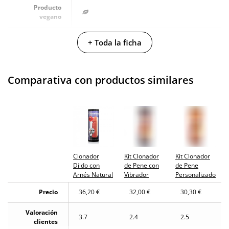
Producto
vegano
No testado en
+ Toda la ficha
animales
Envío discreto
Paquete discreto y sin distintivos
Comparativa con productos similares
Garantías
3 años de garantía
Producto
original
¿Cuándo lo
El martes 11 de agosto (fecha estimada)
recibo?
Clonador
Kit Clonador
Kit Clonador
Dildo con
de Pene con
de Pene
Arnés Natural
Vibrador
Personalizado
Precio
36,20 €
32,00 €
30,30 €
Valoración
3.7
2.4
2.5
clientes