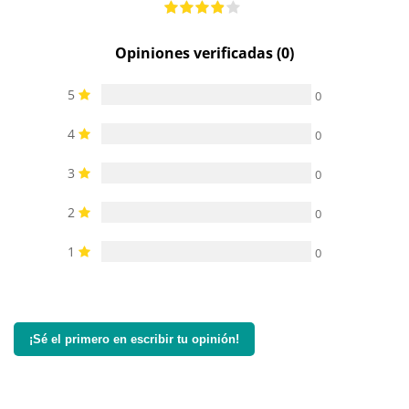
Opiniones verificadas (0)
5
0
4
0
3
0
2
0
1
0
¡Sé el primero en escribir tu opinión!