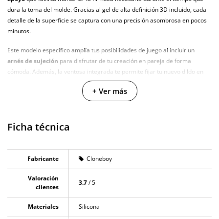
dura la toma del molde. Gracias al gel de alta definición 3D incluido, cada
detalle de la superficie se captura con una precisión asombrosa en pocos
minutos.
Este modelo específico amplía tus posibilidades de juego al incluir un
arnés de sujeción
para disfrutar de tu creación en pareja de forma
cómoda. Además, la ventosa integrada te permite fijar tu nuevo dildo en
cualquier superficie lisa, dándote libertad total para explorar tu placer.
+ Ver más
Características
Ficha técnica
Fórmula de modelado 3D basada en
materiales naturales y seguros
.
Incluye un
arnés ajustable
para ampliar las opciones de uso.
Silicona de alta calidad con
textura hiperrealista y suave
.
Fabricante
Cloneboy
Base con ventosa para una
fijación estable en superficies
.
Valoración
Kit completo con
anillo para el pene
y endurecedor.
3.7
/ 5
clientes
Materiales
Silicona