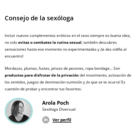
Envío discreto
Paquete discreto y sin distintivos
Consejo de la sexóloga
Garantías
3 años de garantía
Producto
Incluir nuevos complementos eróticos en el sexo siempre es buena idea,
original
no solo
evitas o combates la rutina sexual
, también descubres
¿Cuándo lo
sensaciones hasta ese momento no experimentadas y ¡le das vidilla al
El lunes 10 de agosto (fecha estimada)
recibo?
encuentro!
Mordazas, plumas, fustas, pinzas de pezones, ropa bondage... Son
productos para disfrutar de la privación
del movimiento, activación de
los sentidos, juegos de dominación-sumisión y ¡lo que se te ocurra! Es
cuestión de probar y encontrar tus favoritos.
Arola Poch
Sexóloga Diversual
Ver perfil