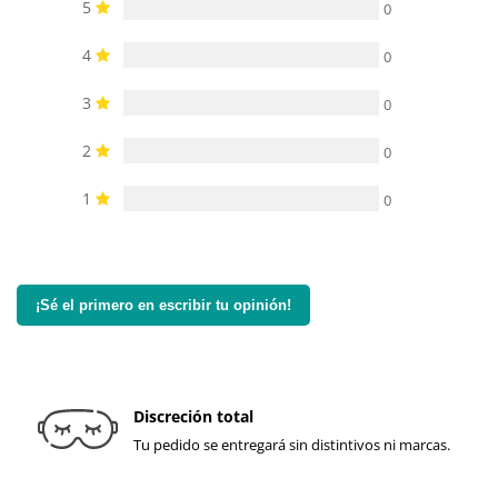
5
0
4
0
3
0
2
0
1
0
¡Sé el primero en escribir tu opinión!
Discreción total
Tu pedido se entregará sin distintivos ni marcas.