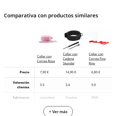
Comparativa con productos similares
Collar con
Collar con
Collar con
Cadena
Correa Fino
Correa Rosa
Skandal
Rojo
Precio
7,90 €
14,90 €
6,80 €
Valoración
3.3
3.4
5.0
clientes
Fabricante
Latetobed
Shadow
KINK
Color
Rosa
Turquesa
Rojo
+ Ver más