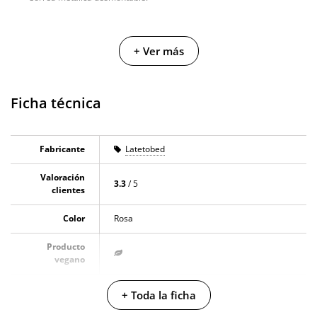
+ Ver más
Ficha técnica
Fabricante
Latetobed
Valoración
3.3
/ 5
clientes
Color
Rosa
Producto
vegano
No testado en
+ Toda la ficha
animales