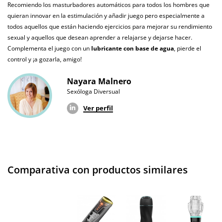
vegano
Recomiendo los masturbadores automáticos para todos los hombres que
quieran innovar en la estimulación y añadir juego pero especialmente a
No testado en
todos aquellos que están haciendo ejercicios para mejorar su rendimiento
animales
sexual y aquellos que desean aprender a relajarse y dejarse hacer.
Complementa el juego con un
lubricante con base de agua
, pierde el
Envío discreto
Paquete discreto y sin distintivos
control y ¡a gozarla, amigo!
Garantías
3 años de garantía
Nayara Malnero
Sexóloga Diversual
Producto
original
Ver perfil
¿Cuándo lo
El martes 11 de agosto (fecha estimada)
recibo?
Comparativa con productos similares