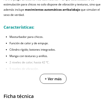
estimulación para chicos no solo dispone de vibración y texturas, sino que
además incluye
movimientos automáticos arriba/abajo
que simulan el
sexo de verdad.
Características:
Masturbador para chicos.
Función de calor y de empuje.
Cilindro rígido; botones integrados.
Manga con texturas y anillos.
2 niveles de calor; hasta 42 ºC.
9 niveles de vibración.
8 movimientos de empuje.
+ Ver más
Dimensiones: 26,8 cm.
2 clientes han opinado sobre este producto
Ficha técnica
En la sección de opiniones puedes ver
2 opiniones
que hablan sobre este