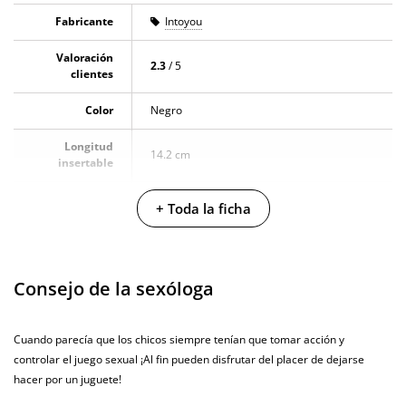
producto. Todas las opiniones que recibimos de los artículos que
Fabricante
Intoyou
ofrecemos son reales y están verificadas. Para nosotros este gesto es muy
importante, y nos ayuda a mejorar y ofrecer un mejor servicio al resto de
Valoración
usuarios.
2.3
/ 5
clientes
Color
Negro
Longitud
14.2 cm
insertable
Longitud total
27 cm
+ Toda la ficha
Multivelocidad
Baterias
Cargador USB
Consejo de la sexóloga
Pilas/Batería
incluidas
Cuando parecía que los chicos siempre tenían que tomar acción y
controlar el juego sexual ¡Al fin pueden disfrutar del placer de dejarse
Efecto calor
hacer por un juguete!
Producto