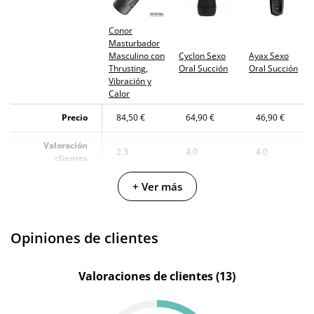
Conor
Masturbador
Masculino con
Cyclon Sexo
Ayax Sexo
Thrusting,
Oral Succión
Oral Succión
Vibración y
Calor
Precio
84,50 €
64,90 €
46,90 €
Valoración
2.3
4.0
4.0
clientes
+ Ver más
Fabricante
Intoyou
Diversual
Diversual
Color
Negro
Negro
Negro
Opiniones de clientes
Longitud
14.2 cm
13 cm
9.5 cm
insertable
Valoraciones de clientes (13)
Longitud total
27 cm
-
20 cm
Multivelocidad