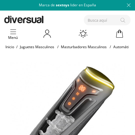
Marca de
sextoys
lider en España
Menú
Inicio
/
Juguetes Masculinos
/
Masturbadores Masculinos
/
Automáticos