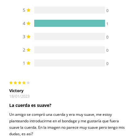
5
0
4
1
3
0
2
0
1
0
Victory
18/01/2023
La cuerda es suave?
Un amigo se compró una cuerda y era muy suave, me estoy
planteando introducirme en el bondage y me gustaría que fuera
suave la cuerda. En la imagen no parece muy suave pero tengo mis
dudas, es asi?