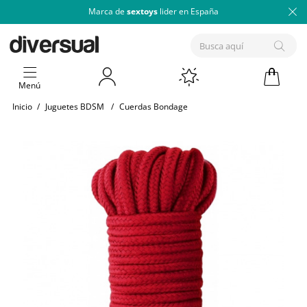
Marca de
sextoys
lider en España
Menú
Inicio
/
Juguetes BDSM
/
Cuerdas Bondage