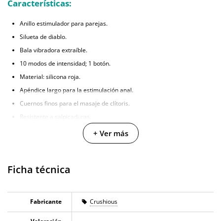
Características:
Anillo estimulador para parejas.
Silueta de diablo.
Bala vibradora extraíble.
10 modos de intensidad; 1 botón.
Material: silicona roja.
Apéndice largo para la estimulación anal.
Cuernos finos para el masaje de clítoris.
Resistente a salpicaduras.
Con pilas (3 x LR44, incluidas).
+ Ver más
Dimensiones: 12,5 cm x 3,5 cm (diámetro del anillo).
Ficha técnica
Fabricante
Crushious