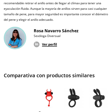
recomendable retirar el anillo antes de llegar al clímax para tener una
Envío discreto
Paquete discreto y sin distintivos
eyaculación fluida. Aunque la mayoría de anillos sirven para casi cualquier
tamaño de pene, para mayor seguridad es importante conocer el diámetro
Garantías
3 años de garantía
del pene y elegir el anillo adecuado.
Producto
Rosa Navarro Sánchez
original
Sexóloga Diversual
¿Cuándo lo
El martes 11 de agosto (fecha estimada)
Ver perfil
recibo?
Comparativa con productos similares