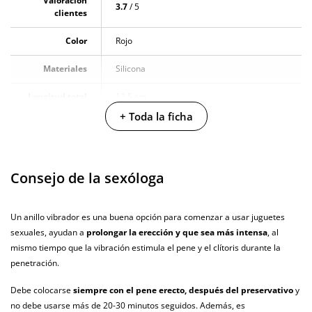
Valoración
3.7
/ 5
clientes
Color
Rojo
Materiales
Silicona
Longitud total
12.5 cm
+ Toda la ficha
Diámetro
3.5 cm
Multivelocidad
Consejo de la sexóloga
Baterias
Pilas 3 x LR44
Pilas/Batería
Un anillo vibrador es una buena opción para comenzar a usar juguetes
incluidas
sexuales, ayudan a
prolongar la erección y que sea más intensa
, al
mismo tiempo que la vibración estimula el pene y el clítoris durante la
Producto
vegano
penetración.
No testado en
Debe colocarse
siempre con el pene erecto, después del preservativo
y
animales
no debe usarse más de 20-30 minutos seguidos. Además, es