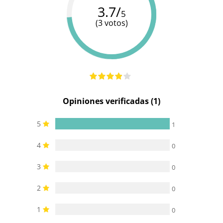
3.7/
5
Pilas/Batería
(3 votos)
-
incluidas
Opiniones verificadas (1)
5
1
4
0
3
0
2
0
1
0