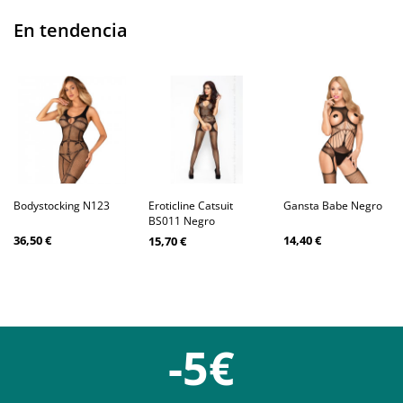
En tendencia
Bodystocking N123
Eroticline Catsuit
Gansta Babe Negro
BS011 Negro
36,50 €
14,40 €
15,70 €
-5€