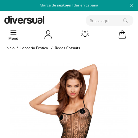
Marca de
sextoys
lider en España
Menú
Inicio
/
Lencería Erótica
/
Redes Catsuits