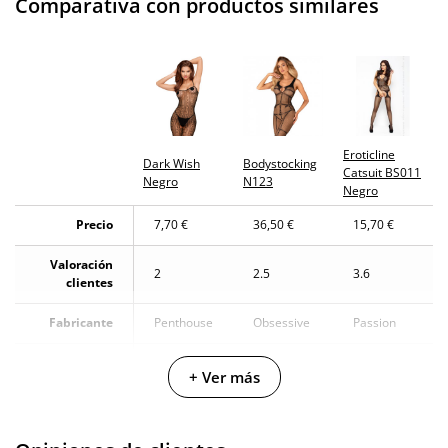
Comparativa con productos similares
Eroticline
Dark Wish
Bodystocking
Catsuit BS011
Negro
N123
Negro
Precio
7,70 €
36,50 €
15,70 €
Valoración
2
2.5
3.6
clientes
Fabricante
Penthouse
Obsessive
Passion
Color
Negro
Negro
Negro
+ Ver más
Materiales
Nylon
-
-