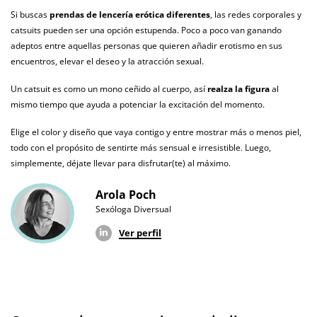
Producto
Si buscas
prendas de lencería erótica diferentes
, las redes corporales y
vegano
catsuits pueden ser una opción estupenda. Poco a poco van ganando
adeptos entre aquellas personas que quieren añadir erotismo en sus
No testado en
animales
encuentros, elevar el deseo y la atracción sexual.
Envío discreto
Paquete discreto y sin distintivos
Un catsuit es como un mono ceñido al cuerpo, así
realza la figura
al
mismo tiempo que ayuda a potenciar la excitación del momento.
Garantías
3 años de garantía
Elige el color y diseño que vaya contigo y entre mostrar más o menos piel,
Producto
todo con el propósito de sentirte más sensual e irresistible. Luego,
original
simplemente, déjate llevar para disfrutar(te) al máximo.
¿Cuándo lo
El martes 11 de agosto (fecha estimada)
Arola Poch
recibo?
Sexóloga Diversual
Ver perfil