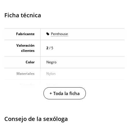
Ficha técnica
Fabricante
Penthouse
Valoración
2
/ 5
clientes
Color
Negro
Materiales
Nylon
Caja alto
22 cm
+ Toda la ficha
Caja largo
2 cm
Caja ancho
13 cm
Consejo de la sexóloga
Caja peso
0.115 Kg