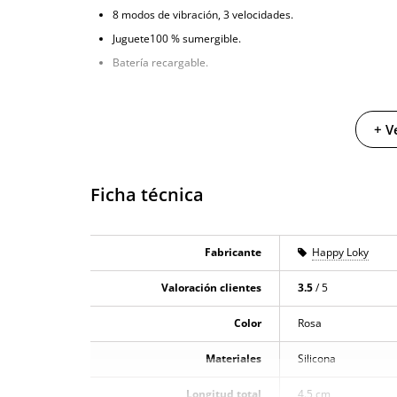
8 modos de vibración, 3 velocidades.
Juguete100 % sumergible.
Batería recargable.
+ V
Ficha técnica
Fabricante
Happy Loky
Valoración clientes
3.5
/ 5
Color
Rosa
Materiales
Silicona
Longitud total
4.5 cm