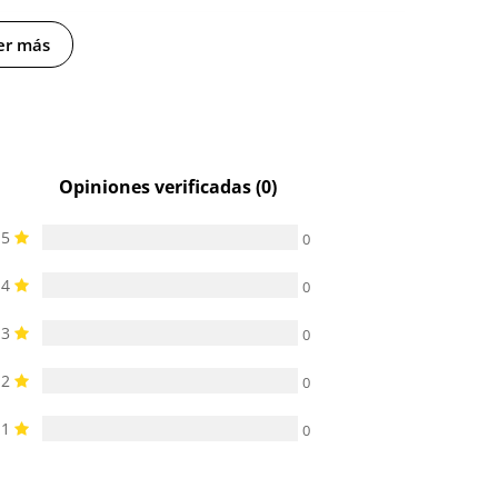
Silicona
Silicona
er más
9.5 cm
8.6 cm
Cargador USB
Cargador USB
Opiniones verificadas (0)
No
5
0
-
-
4
0
3
0
2
0
1
0