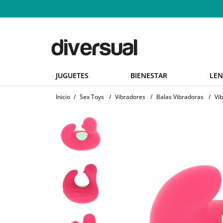
JUGUETES
BIENESTAR
LEN
Inicio
/
Sex Toys
/
Vibradores
/
Balas Vibradoras
/
Vi