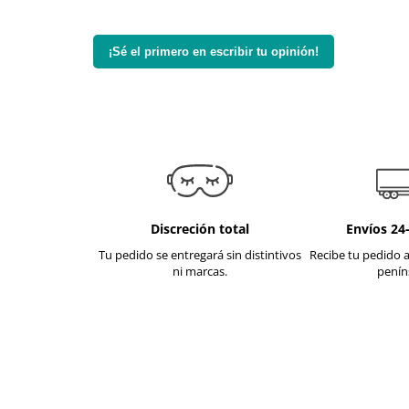
¡Sé el primero en escribir tu opinión!
Discreción total
Envíos 24
Tu pedido se entregará sin distintivos
Recibe tu pedido a
ni marcas.
penín