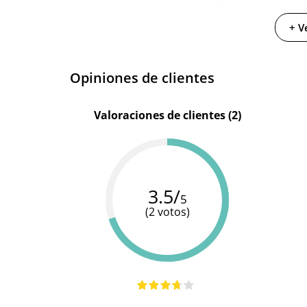
Materiales
Silicona
+ V
Longitud total
4.5 cm
Opiniones de clientes
Multivelocidad
Baterias
Cargador USB
Valoraciones de clientes (2)
Pilas/Batería incluidas
Resistente al agua
100% sumergible
3.5/
5
(2 votos)