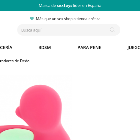
Marca de
sextoys
lider en España
Más que un sex shop o tienda erótica
CERÍA
BDSM
PARA PENE
JUEG
bradores de Dedo