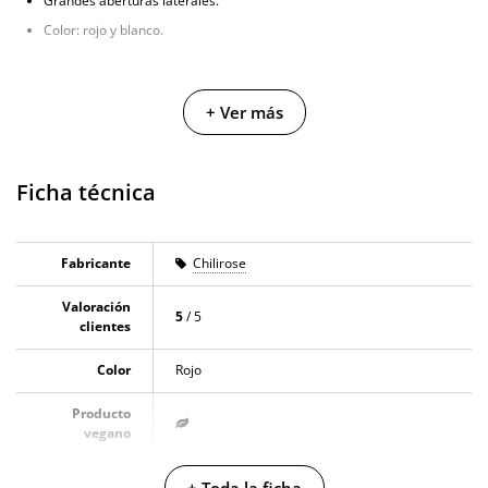
Grandes aberturas laterales.
Color: rojo y blanco.
+ Ver más
Ficha técnica
Fabricante
Chilirose
Valoración
5
/ 5
clientes
Color
Rojo
Producto
vegano
No testado en