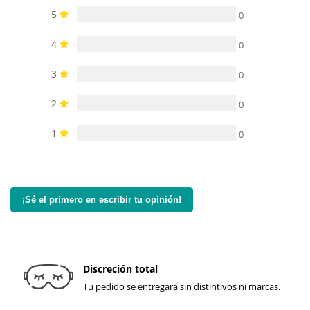
5
0
4
0
3
0
2
0
1
0
¡Sé el primero en escribir tu opinión!
Discreción total
Tu pedido se entregará sin distintivos ni marcas.