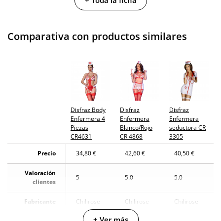
+ Toda la ficha
animales
Envío discreto
Paquete discreto y sin distintivos
Comparativa con productos similares
Garantías
3 años de garantía
Producto
original
¿Cuándo lo
El martes 11 de agosto (fecha estimada)
recibo?
Disfraz Body
Disfraz
Disfraz
Enfermera 4
Enfermera
Enfermera
Piezas
Blanco/Rojo
seductora CR
CR4631
CR 4868
3305
Precio
34,80 €
42,60 €
40,50 €
Valoración
5
5.0
5.0
clientes
Fabricante
Chilirose
Chilirose
Chilirose
+ Ver más