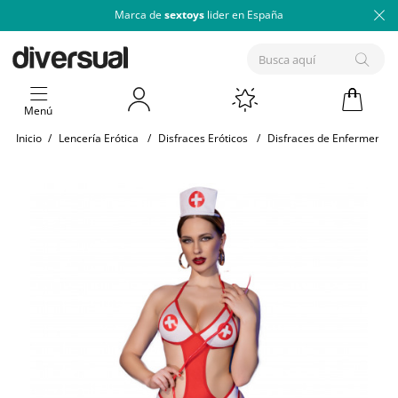
Marca de
sextoys
lider en España
Menú
Inicio
/
Lencería Erótica
/
Disfraces Eróticos
/
Disfraces de Enfermera