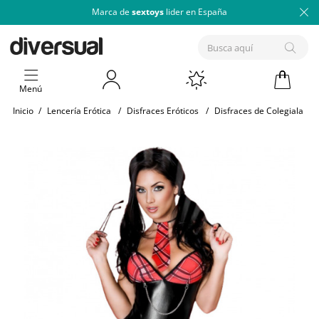
Marca de
sextoys
lider en España
Menú
Inicio
/
Lencería Erótica
/
Disfraces Eróticos
/
Disfraces de Colegiala