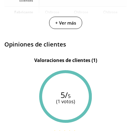
clientes
Fabricante
Chilirose
Chilirose
Chilirose
+ Ver más
Color
Rojo
Blanco
Negro
Opiniones de clientes
Valoraciones de clientes (1)
5/
5
(1 votos)