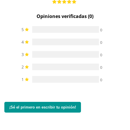
Opiniones verificadas (0)
5
0
4
0
3
0
2
0
1
0
¡Sé el primero en escribir tu opinión!