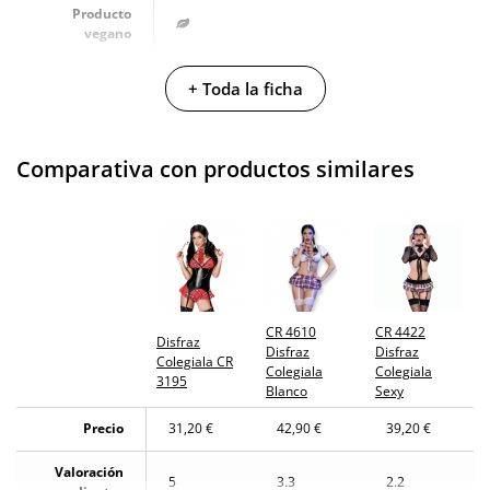
Producto
vegano
No testado en
+ Toda la ficha
animales
Envío discreto
Paquete discreto y sin distintivos
Comparativa con productos similares
Garantías
3 años de garantía
Producto
original
¿Cuándo lo
El lunes 10 de agosto (fecha estimada)
recibo?
CR 4610
CR 4422
Disfraz
Disfraz
Disfraz
Colegiala CR
Colegiala
Colegiala
3195
Blanco
Sexy
Precio
31,20 €
42,90 €
39,20 €
Valoración
5
3.3
2.2