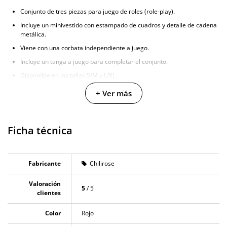
Conjunto de tres piezas para juego de roles (role-play).
Incluye un minivestido con estampado de cuadros y detalle de cadena
metálica.
Viene con una corbata independiente a juego.
Incluye un tanga a juego para completar el conjunto.
Disponible en las tallas S/M y L/XL.
+ Ver más
Ficha técnica
Fabricante
Chilirose
Valoración
5
/ 5
clientes
Color
Rojo