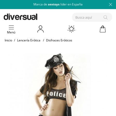
Marca de
sextoys
lider en España
Menú
Inicio
/
Lencería Erótica
/
Disfraces Eróticos