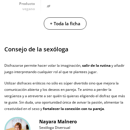
Se ofrece para su adquisición en las tallas S/M y L/XL.
Producto
vegano
No testado en
+ Toda la ficha
animales
Envío discreto
Paquete discreto y sin distintivos
Consejo de la sexóloga
Garantías
3 años de garantía
Producto
Disfrazarse permite hacer volar la imaginación,
salir de la rutina
y añadir
original
juego interpretando cualquier rol al que te plantees jugar.
¿Cuándo lo
El lunes 10 de agosto (fecha estimada)
recibo?
Utilizar disfraces eróticos no sólo es súper divertido sino que mejora la
comunicación abierta y los deseos en pareja. Te animo a perder la
vergüenza y a atreverte a ser quién tú quieras eligiendo el disfraz que más
te guste. Sin duda, una oportunidad única de avivar la pasión, alimentar la
creatividad en el sexo y
fortalecer la conexión con tu pareja
.
Nayara Malnero
Sexóloga Diversual