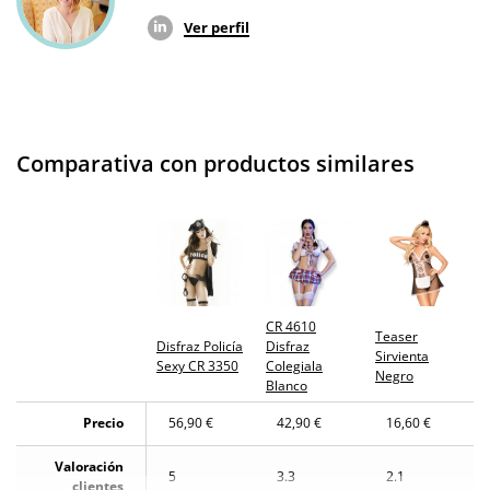
Ver perfil
Comparativa con productos similares
CR 4610
Teaser
Disfraz Policía
Disfraz
Sirvienta
Sexy CR 3350
Colegiala
Negro
Blanco
Precio
56,90 €
42,90 €
16,60 €
Valoración
5
3.3
2.1
clientes