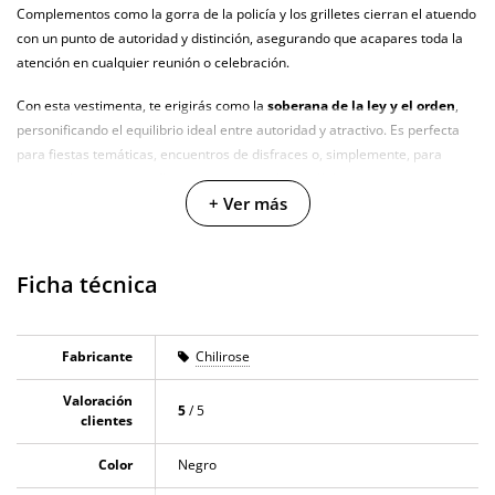
Complementos como la gorra de la policía y los grilletes cierran el atuendo
con un punto de autoridad y distinción, asegurando que acapares toda la
atención en cualquier reunión o celebración.
Con esta vestimenta, te erigirás como la
soberana de la ley y el orden
,
personificando el equilibrio ideal entre autoridad y atractivo. Es perfecta
para fiestas temáticas, encuentros de disfraces o, simplemente, para
sorprender a tu compañero con una porción de júbilo y entusiasmo.
+ Ver más
¡Dispónte a impartir la justicia y acelerar los corazones con este seductor
uniforme policial!
Ficha técnica
Características:
El vestido se presenta con una abertura frontal, diseñada para realzar
la picardía del momento.
Fabricante
Chilirose
El conjunto se compone de varias piezas: un vestido, una prenda
superior con el grabado "POLICE", un cinturón, un par de esposas, un
Valoración
5
/ 5
aparato de radiocomunicación, una pieza de lencería inferior (tanga) y
clientes
unas medias.
Color
Negro
Incluye una gorra que complementa la temática policial.