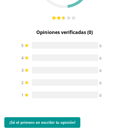
Opiniones verificadas (0)
5
0
4
0
3
0
2
0
1
0
¡Sé el primero en escribir tu opinión!