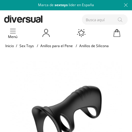
Marca de
sextoys
lider en España
Menú
Inicio
/
Sex Toys
/
Anillos para el Pene
/
Anillos de Silicona