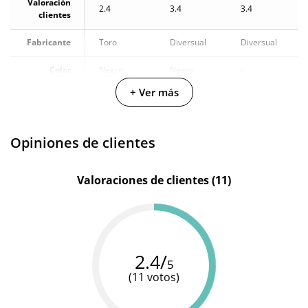
Valoración
2.4
3.4
3.4
clientes
Fabricante
Toro
Diversual
Diversual
Color
Negro
Negro
-
+ Ver más
Materiales
Silicona
Silicona
Silicona
Resistente
100%
100%
100%
al agua
sumergible
sumergible
sumergible
Opiniones de clientes
Valoraciones de clientes (11)
2.4/
5
(11 votos)