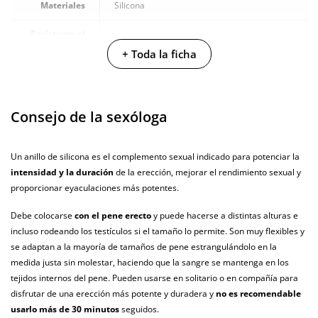
Materiales
Silicona
Resistente al
100% sumergible
agua
+ Toda la ficha
Producto
vegano
Consejo de la sexóloga
No testado en
animales
Un anillo de silicona es el complemento sexual indicado para potenciar la
Envío discreto
Paquete discreto y sin distintivos
intensidad y la duración
de la erección, mejorar el rendimiento sexual y
Garantías
3 años de garantía
proporcionar eyaculaciones más potentes.
Producto
Debe colocarse
con el pene erecto
y puede hacerse a distintas alturas e
original
incluso rodeando los testículos si el tamaño lo permite. Son muy flexibles y
se adaptan a la mayoría de tamaños de pene estrangulándolo en la
¿Cuándo lo
El martes 11 de agosto (fecha estimada)
medida justa sin molestar, haciendo que la sangre se mantenga en los
recibo?
tejidos internos del pene. Pueden usarse en solitario o en compañía para
disfrutar de una erección más potente y duradera y
no es recomendable
usarlo más de 30 minutos
seguidos.