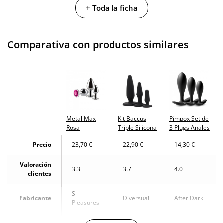
agua
+ Toda la ficha
Producto
vegano
Comparativa con productos similares
No testado en
animales
Envío discreto
Paquete discreto y sin distintivos
Garantías
3 años de garantía
Metal Max
Kit Baccus
Pimpox Set de
Producto
Rosa
Triple Silicona
3 Plugs Anales
original
Precio
23,70 €
22,90 €
14,30 €
¿Cuándo lo
El martes 11 de agosto (fecha estimada)
recibo?
Valoración
3.3
3.7
4.0
clientes
S
Fabricante
Diversual
After Dark
Pleasures
Color
Rosa
Negro
Negro