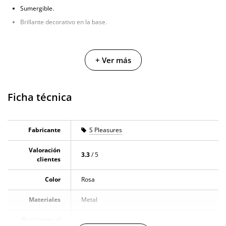
Sumergible.
Brillante decorativo en la base.
+ Ver más
Ficha técnica
Fabricante
S Pleasures
Valoración
3.3
/ 5
clientes
Color
Rosa
Materiales
Metal
Resistente al
100% sumergible