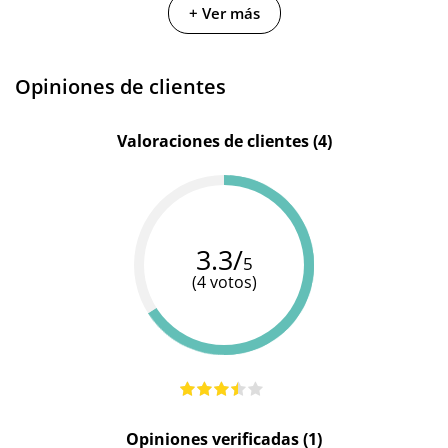
+ Ver más
Materiales
Metal
Silicona
Silicona
Resistente
100%
100%
100%
Opiniones de clientes
al agua
sumergible
sumergible
sumergible
Valoraciones de clientes (4)
3.3/
5
(4 votos)
Opiniones verificadas (1)