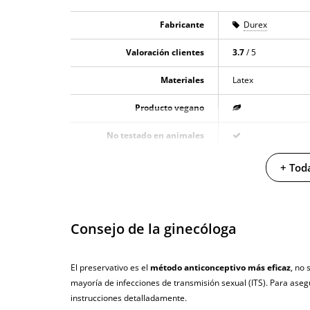
Fabricante
Durex
Valoración clientes
3.7
/ 5
Materiales
Latex
Producto vegano
No testado en animales
Envío discreto
Paquete discreto 
+ Toda
Garantías
3 años de garan
Producto original
Consejo de la ginecóloga
¿Cuándo lo recibo?
El lunes 10 de ag
El preservativo es el
método anticonceptivo más eficaz
, no
mayoría de infecciones de transmisión sexual (ITS). Para aseg
instrucciones detalladamente.