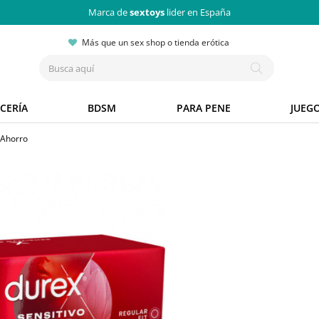
Marca de
sextoys
lider en España
Más que un sex shop o tienda erótica
CERÍA
BDSM
PARA PENE
JUEG
 Ahorro