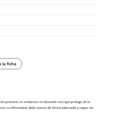
y sin distintivos
 la ficha
tía
osto (fecha estimada)
 solo previene un embarazo no deseado sino que protege de la
urar su efectividad, debe usarse de forma adecuada y seguir las