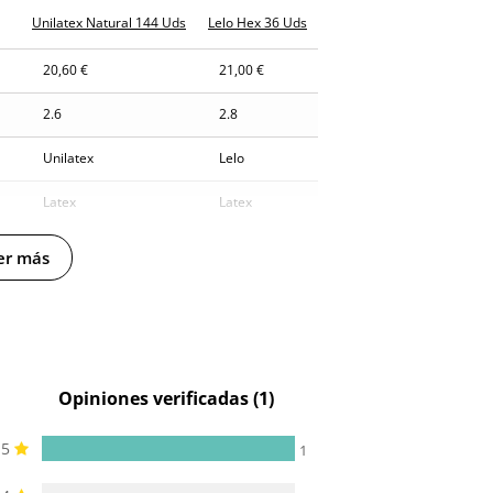
Unilatex Natural 144 Uds
Lelo Hex 36 Uds
20,60 €
21,00 €
2.6
2.8
Unilatex
Lelo
Latex
Latex
er más
Opiniones verificadas (1)
5
1