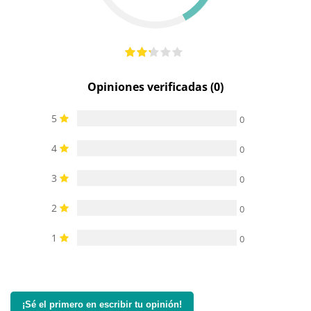
Opiniones verificadas (0)
5
0
4
0
3
0
2
0
1
0
¡Sé el primero en escribir tu opinión!