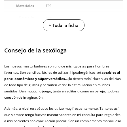
Materiales
TPE
Caja alto
7 cm
+ Toda la ficha
Caja largo
5 cm
Caja ancho
5 cm
Consejo de la sexóloga
Caja peso
0.045 Kg
Resistente al
100% sumergible
Los huevos masturbadores son uno de mis juguetes para hombres
agua
favoritos. Son sencillos, fáciles de utilizar, hipoalergénicos,
adaptables al
pene, económicos y súper versátiles...
¡lo tienen todo! Hacen las delicias
Producto
vegano
de todo tipo de gustos y permiten variar la estimulación en muchos
sentidos. Dan muuucho juego, tanto en solitario como en pareja, ¡todo es
No testado en
cuestión de imaginación!
animales
Además, a nivel terapéutico los utilizo muy frecuentemente. Tanto es así
Envío discreto
Paquete discreto y sin distintivos
que siempre tengo huevos masturbadores en mi consulta para regalarles
a mis pacientes con eyaculación precoz. Son un complemento maravilloso
Garantías
3 años de garantía