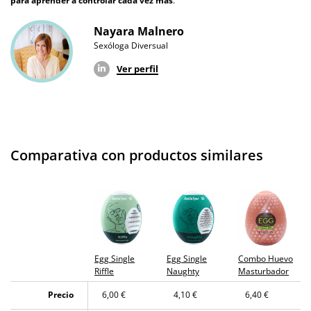
para aprender a controlar cada vez más
.
Producto
Nayara Malnero
original
Sexóloga Diversual
¿Cuándo lo
El en 24 horas hábiles (fecha estimada)
Ver perfil
recibo?
Comparativa con productos similares
Egg Single
Egg Single
Combo Huevo
Riffle
Naughty
Masturbador
Precio
6,00 €
4,10 €
6,40 €