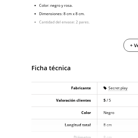
Color: negro y rosa.
Dimensiones: 8 cm x 8 cm.
Cantidad del envase: 2 pares.
+ V
Ficha técnica
Fabricante
Secret play
Valoración clientes
5
/ 5
Color
Negro
Longitud total
8 cm
Diámetro
8 cm