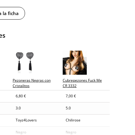
 la ficha
es
y sin distintivos
tía
gosto (fecha estimada)
Pezoneras Negras con
Cubrepezones Fuck Me
Cristalitos
CR 3332
6,80 €
7,00 €
3.0
5.0
Toyz4Lovers
Chilirose
Negro
Negro