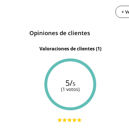
Longitud total
8 cm
+ V
Diámetro
8 cm
Opiniones de clientes
Valoraciones de clientes (1)
5/
5
(1 votos)