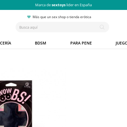
Marca de
sextoys
lider en España
Más que un sex shop o tienda erótica
CERÍA
BDSM
PARA PENE
JUEG