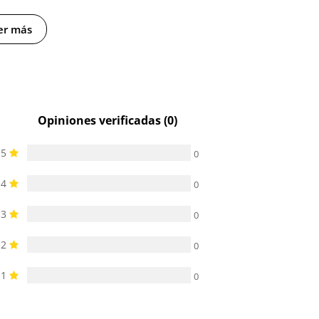
-
-
er más
-
-
Opiniones verificadas (0)
5
0
4
0
3
0
2
0
1
0