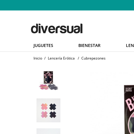
JUGUETES
BIENESTAR
LEN
Inicio
/
Lencería Erótica
/
Cubrepezones