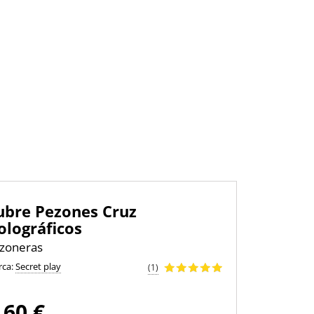
ubre Pezones Cruz
olográficos
zoneras
rca:
Secret play
(1)
,60 €