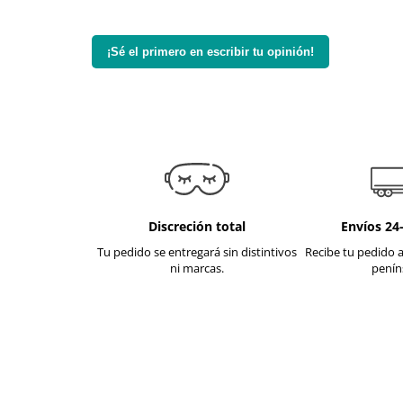
¡Sé el primero en escribir tu opinión!
Discreción total
Envíos 24
Tu pedido se entregará sin distintivos
Recibe tu pedido a
ni marcas.
penín