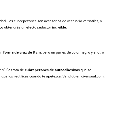
ad. Los cubrepezones son accesorios de vestuario versátiles, y
co
obtendrás un efecto seductor increíble.
en
forma de cruz de 8 cm
, pero un par es de color negro y el otro
 sí. Se trata de
cubrepezones de autoadhesivos
que se
a que los reutilices cuando te apetezca. Vendido en diversual.com.