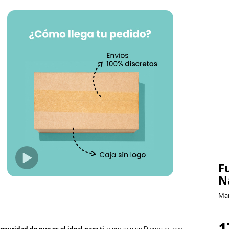
F
N
Ma
1
seguridad de que es el ideal para ti
, y por eso en Diversual hay