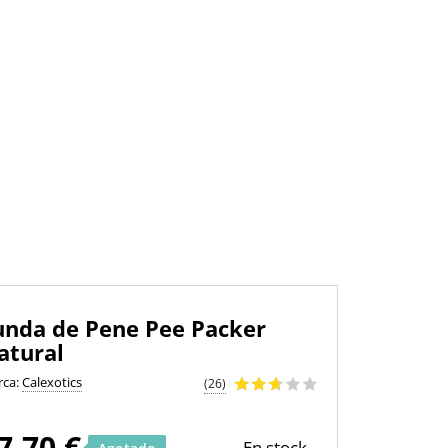
unda de Pene Pee Packer
atural
rca:
Calexotics
(26)
7,70 €
En stock