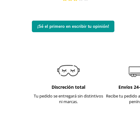
¡Sé el primero en escribir tu opinión!
Discreción total
Envíos 24
Tu pedido se entregará sin distintivos
Recibe tu pedido a
ni marcas.
penín