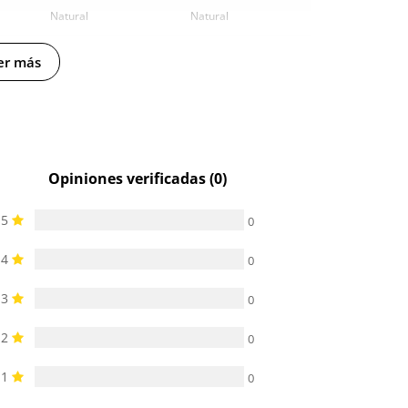
Natural
Natural
osto (fecha estimada)
Silicona
Silicona
er más
11.3 cm
17.5 cm
3 cm
3.8 cm
-
-
Opiniones verificadas (0)
5
0
4
0
3
0
2
0
1
0