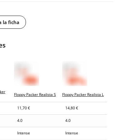
 la ficha
es
ker
Floppy Packer Realista S
Floppy Packer Realista L
11,70 €
14,80 €
y sin distintivos
4.0
4.0
tía
Intense
Intense