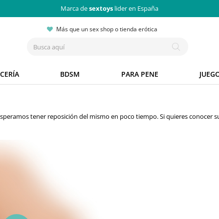
Marca de
sextoys
lider en España
Más que un sex shop o tienda erótica
CERÍA
BDSM
PARA PENE
JUEG
 Esperamos tener reposición del mismo en poco tiempo. Si quieres conocer s