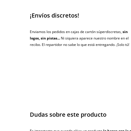
¡Envíos discretos!
Enviamos los pedidos en cajas de cartón súperdiscretas,
sin
logos, sin pistas...
Ni siquiera aparece nuestro nombre en el
recibo. El repartidor no sabe lo que está entregando. ¡Solo tú!
Dudas sobre este producto
Es importante que cuando elijas un producto
lo hagas con la 