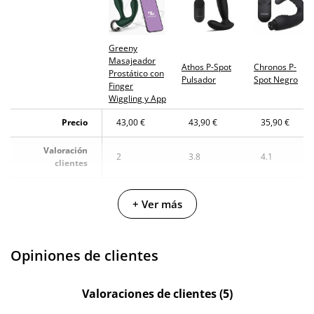
Greeny
Masajeador
Athos P-Spot
Chronos P-
Prostático con
Pulsador
Spot Negro
Finger
Wiggling y App
Precio
43,00 €
43,90 €
35,90 €
Valoración
2
3.8
4.1
clientes
Fabricante
Intoyou
Diversual
Diversual
+ Ver más
Color
Negro
Negro
Negro
Materiales
Silicona
Silicona
Silicona
Opiniones de clientes
Longitud total
13 cm
15 cm
-
Valoraciones de clientes (5)
Diámetro
2.5 cm
3.3 cm
2.1 cm