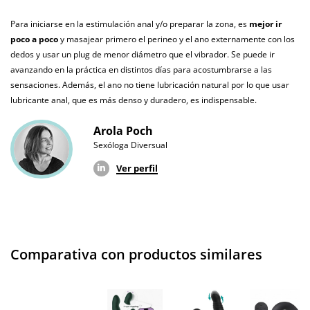
Para iniciarse en la estimulación anal y/o preparar la zona, es
mejor ir
Resistente al
100% sumergible
agua
poco a poco
y masajear primero el perineo y el ano externamente con los
dedos y usar un plug de menor diámetro que el vibrador. Se puede ir
Producto
avanzando en la práctica en distintos días para acostumbrarse a las
vegano
sensaciones. Además, el ano no tiene lubricación natural por lo que usar
lubricante anal, que es más denso y duradero, es indispensable.
No testado en
animales
Arola Poch
Sexóloga Diversual
Envío discreto
Paquete discreto y sin distintivos
Ver perfil
Garantías
3 años de garantía
Producto
original
¿Cuándo lo
El lunes 10 de agosto (fecha estimada)
Comparativa con productos similares
recibo?