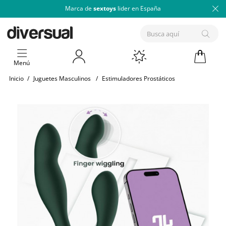
Marca de
sextoys
lider en España
Menú
Inicio
/
Juguetes Masculinos
/
Estimuladores Prostáticos