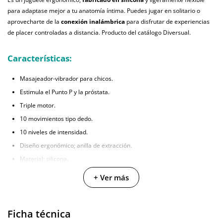
para adaptase mejor a tu anatomía íntima. Puedes jugar en solitario o
aprovecharte de la
conexión inalámbrica
para disfrutar de experiencias
de placer controladas a distancia. Producto del catálogo Diversual.
Características:
Masajeador-vibrador para chicos.
Estimula el Punto P y la próstata.
Triple motor.
10 movimientos tipo dedo.
10 niveles de intensidad.
Diseño ergonómico; anilla de extracción.
Material: silicona.
Color: verde.
+ Ver más
Superficie lisa.
Compatible con lubricantes acuosos.
Ficha técnica