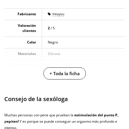
Fabricante
Intoyou
Valoración
2
/ 5
clientes
Color
Negro
Materiales
Silicona
Longitud total
13 cm
+ Toda la ficha
Diámetro
2.5 cm
Multivelocidad
Consejo de la sexóloga
Controles
App móvil
Baterias
Cargador USB
Muchas personas con pene que prueban la
estimulación del punto P,
¡repiten!
Y es porque se puede conseguir un orgasmo más profundo e
Pilas/Batería
intenso.
incluidas