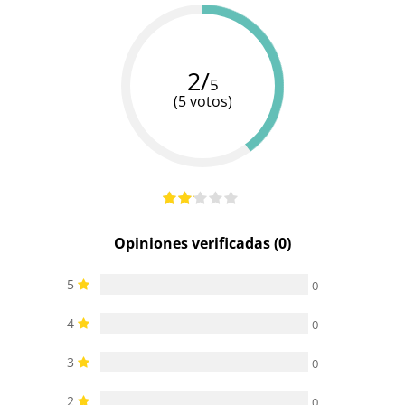
Multivelocidad
Mando a
Mando a
Controles
App móvil
2/
distancia
distancia
5
(5 votos)
Cargador
Cargador
Baterias
Recargable
USB
USB
Pilas/Batería
incluidas
Resistente al
100%
100%
100%
agua
sumergible
sumergible
sumergible
Opiniones verificadas (0)
5
0
4
0
3
0
2
0