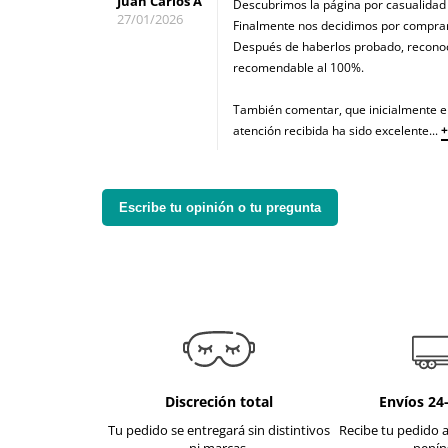
Juan Carlos A
Descubrimos la página por casualidad
27/01/2026
Finalmente nos decidimos por comprar
Después de haberlos probado, recon
recomendable al 100%.
También comentar, que inicialmente el 
atención recibida ha sido excelente
...
+
Escribe tu opinión o tu pregunta
Discreción total
Envíos 24
Tu pedido se entregará sin distintivos
Recibe tu pedido a