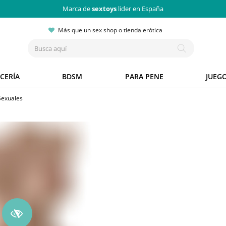
Marca de
sextoys
lider en España
Más que un sex shop o tienda erótica
CERÍA
BDSM
PARA PENE
JUEG
Sexuales