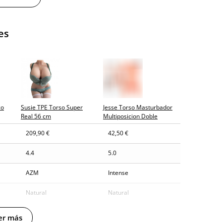
y sin distintivos
es
tía
gosto (fecha estimada)
co
Susie TPE Torso Super
Jesse Torso Masturbador
Real 56 cm
Multiposicion Doble
209,90 €
42,50 €
4.4
5.0
AZM
Intense
Natural
Natural
56 cm
24.5 cm
er más