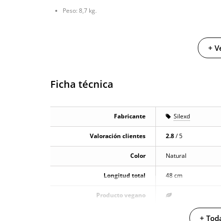
Peso: 8,7 kg.
+ V
Ficha técnica
Fabricante
Silexd
Valoración clientes
2.8
/ 5
Color
Natural
Longitud total
48 cm
Producto vegano
No testado en animales
+ Toda