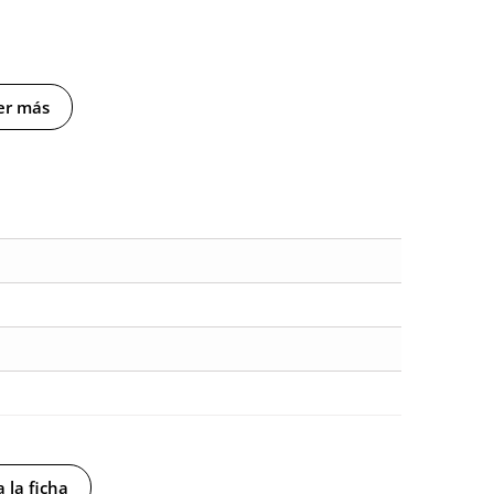
er más
 la ficha