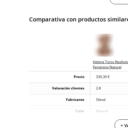
Envío discreto
Paquete discreto 
Comparativa con productos similar
Garantías
3 años de garan
Producto original
¿Cuándo lo recibo?
El viernes 7 de a
Helena Torso Realísti
Femenino Natural
Precio
330,30 €
Valoración clientes
2.8
Fabricante
Silexd
Color
Natural
Longitud total
48 cm
+ V