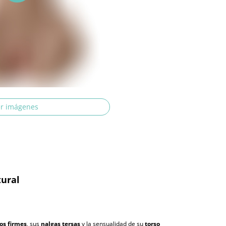
r imágenes
tural
os firmes
, sus
nalgas tersas
y la sensualidad de su
torso