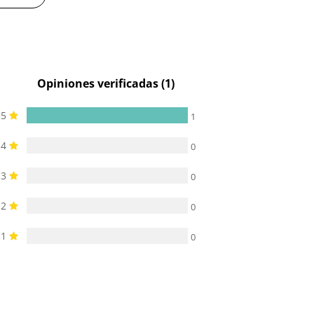
Opiniones verificadas (1)
5
1
4
0
3
0
2
0
1
0