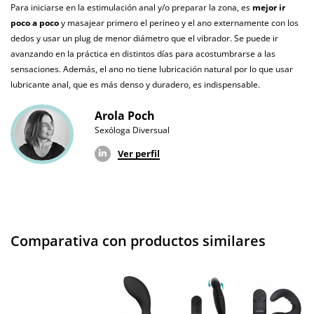
Para iniciarse en la estimulación anal y/o preparar la zona, es
mejor ir
Producto
poco a poco
y masajear primero el perineo y el ano externamente con los
vegano
dedos y usar un plug de menor diámetro que el vibrador. Se puede ir
avanzando en la práctica en distintos días para acostumbrarse a las
No testado en
sensaciones. Además, el ano no tiene lubricación natural por lo que usar
animales
lubricante anal, que es más denso y duradero, es indispensable.
Envío discreto
Paquete discreto y sin distintivos
Arola Poch
Sexóloga Diversual
Garantías
3 años de garantía
Ver perfil
Producto
original
¿Cuándo lo
El lunes 10 de agosto (fecha estimada)
recibo?
Comparativa con productos similares