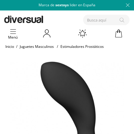
Marca de
sextoys
lider en España
Menú
Inicio
/
Juguetes Masculinos
/
Estimuladores Prostáticos