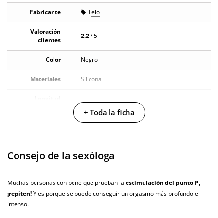
Fabricante
Lelo
Valoración
2.2
/ 5
clientes
Color
Negro
Materiales
Silicona
Longitud
7.2 cm
insertable
+ Toda la ficha
Longitud total
10.5 cm
Diámetro
4.1 cm
Consejo de la sexóloga
Multivelocidad
Muchas personas con pene que prueban la
estimulación del punto P,
Baterias
Cargador USB
¡repiten!
Y es porque se puede conseguir un orgasmo más profundo e
intenso.
Pilas/Batería
incluidas