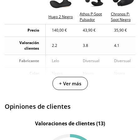
Athos P-Spot
Chronos P-
Hugo 2 Negro
Pulsador
Spot Negro
Precio
140,00 €
43,90 €
35,90 €
Valoración
2.2
3.8
4.1
clientes
Fabricante
Lelo
Diversual
Diversual
Color
Negro
Negro
Negro
+ Ver más
Materiales
Silicona
Silicona
Silicona
Longitud
7.2 cm
13 cm
9 cm
insertable
Opiniones de clientes
Longitud total
10.5 cm
15 cm
-
Valoraciones de clientes (13)
Diámetro
4.1 cm
3.3 cm
2.1 cm