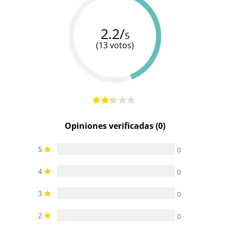
Multivelocidad
Cargador
Cargador
Baterias
Recargable
2.2/
USB
USB
5
(13 votos)
Pilas/Batería
incluidas
Opiniones verificadas (0)
5
0
4
0
3
0
2
0