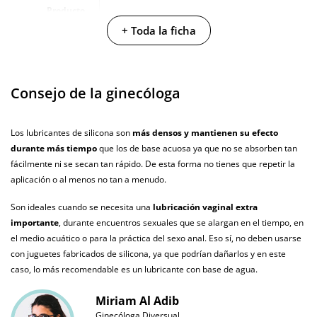
Producto
vegano
+ Toda la ficha
No testado en
animales
Consejo de la ginecóloga
Envío discreto
Paquete discreto y sin distintivos
Garantías
3 años de garantía
Los lubricantes de silicona son
más densos y mantienen su efecto
durante más tiempo
que los de base acuosa ya que no se absorben tan
Producto
original
fácilmente ni se secan tan rápido. De esta forma no tienes que repetir la
aplicación o al menos no tan a menudo.
¿Cuándo lo
El lunes 10 de agosto (fecha estimada)
recibo?
Son ideales cuando se necesita una
lubricación vaginal extra
importante
, durante encuentros sexuales que se alargan en el tiempo, en
el medio acuático o para la práctica del sexo anal. Eso sí, no deben usarse
con juguetes fabricados de silicona, ya que podrían dañarlos y en este
caso, lo más recomendable es un lubricante con base de agua.
Miriam Al Adib
Ginecóloga Diversual