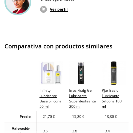
Ver perfil
Comparativa con productos similares
Infinity
Eros Fistig Gel
Pjur Basic
Lubricante
Lubricante
Lubricante
Base Silicona
Superdeslizante
Silicona 100
50 ml
200 ml
ml
Precio
21,70 €
15,20 €
13,30 €
Valoración
3.5
3.8
3.4