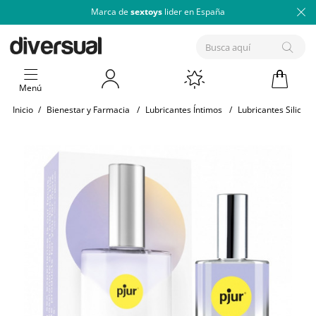
Marca de
sextoys
lider en España
Menú
Inicio
/
Bienestar y Farmacia
/
Lubricantes Íntimos
/
Lubricantes Silicona