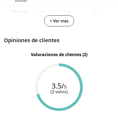
clientes
Fabricante
Pjur
Eros
Pjur
+ Ver más
Silicona y
Materiales
Silicona
-
Agua
Cantidad
50 ml
200 ml
100 ml
Opiniones de clientes
Valoraciones de clientes (2)
3.5/
5
(2 votos)