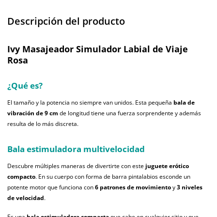
Descripción del producto
Ivy Masajeador Simulador Labial de Viaje
Rosa
¿Qué es?
El tamaño y la potencia no siempre van unidos. Esta pequeña
bala de
vibración de 9 cm
de longitud tiene una fuerza sorprendente y además
resulta de lo más discreta.
Bala estimuladora multivelocidad
Descubre múltiples maneras de divertirte con este
juguete erótico
compacto
. En su cuerpo con forma de barra pintalabios esconde un
potente motor que funciona con
6 patrones de movimiento
y
3 niveles
de velocidad
.
Es una
bala estimuladora compacta
que cabe en cualquier sitio y que