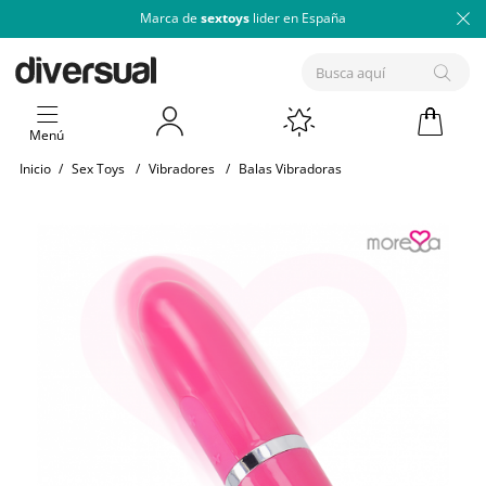
Marca de
sextoys
lider en España
Menú
Inicio
/
Sex Toys
/
Vibradores
/
Balas Vibradoras