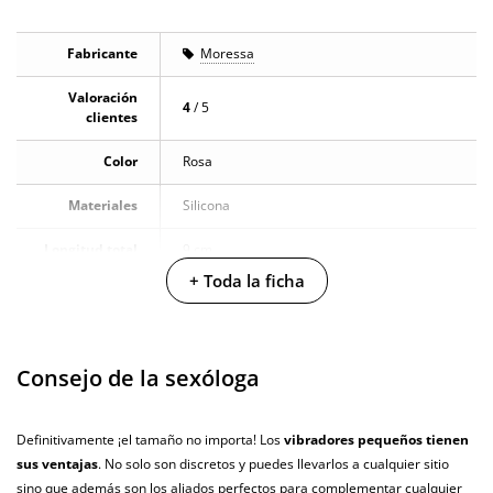
Fabricante
Moressa
Valoración
4
/ 5
clientes
Color
Rosa
Materiales
Silicona
Longitud total
9 cm
+ Toda la ficha
Diámetro
2.2 cm
Multivelocidad
Consejo de la sexóloga
Baterias
Cargador USB
Pilas/Batería
Definitivamente ¡el tamaño no importa! Los
vibradores pequeños tienen
incluidas
sus ventajas
. No solo son discretos y puedes llevarlos a cualquier sitio
sino que además son los aliados perfectos para complementar cualquier
Resistente al