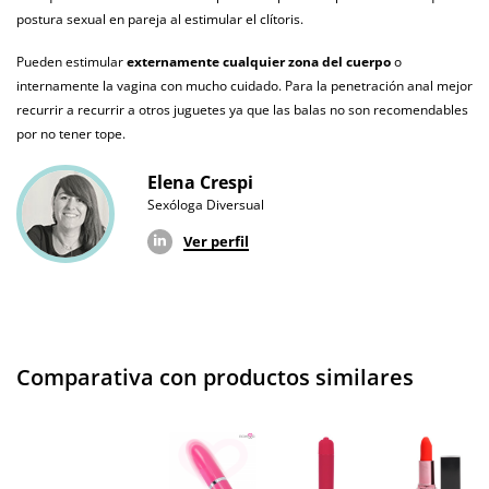
100% sumergible
agua
postura sexual en pareja al estimular el clítoris.
Producto
Pueden estimular
externamente cualquier zona del cuerpo
o
vegano
internamente la vagina con mucho cuidado. Para la penetración anal mejor
recurrir a recurrir a otros juguetes ya que las balas no son recomendables
No testado en
por no tener tope.
animales
Elena Crespi
Envío discreto
Paquete discreto y sin distintivos
Sexóloga Diversual
Garantías
3 años de garantía
Ver perfil
Producto
original
¿Cuándo lo
El martes 11 de agosto (fecha estimada)
recibo?
Comparativa con productos similares