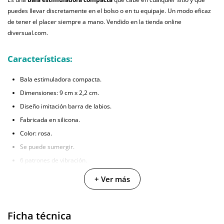
puedes llevar discretamente en el bolso o en tu equipaje. Un modo eficaz
de tener el placer siempre a mano. Vendido en la tienda online
diversual.com.
Características:
Bala estimuladora compacta.
Dimensiones: 9 cm x 2,2 cm.
Diseño imitación barra de labios.
Fabricada en silicona.
Color: rosa.
Se puede sumergir.
6 patrones de vibración.
3 niveles de velocidad.
+ Ver más
Cable USB para la recarga.
Ficha técnica