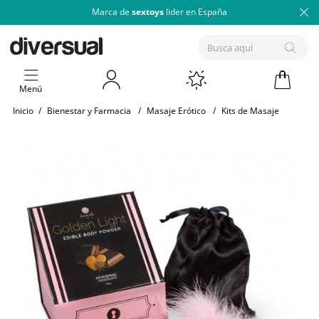
Marca de
sextoys
lider en España
Menú
Inicio
/
Bienestar y Farmacia
/
Masaje Erótico
/
Kits de Masaje