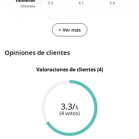
Valoración
3.3
4.1
3.4
clientes
Secret
Fabricante
Diversual
Shunga
Play
+ Ver más
Cantidad
40 g
-
60 ml
Opiniones de clientes
Valoraciones de clientes (4)
3.3/
5
(4 votos)