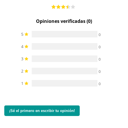
Opiniones verificadas (0)
5
0
4
0
3
0
2
0
1
0
¡Sé el primero en escribir tu opinión!