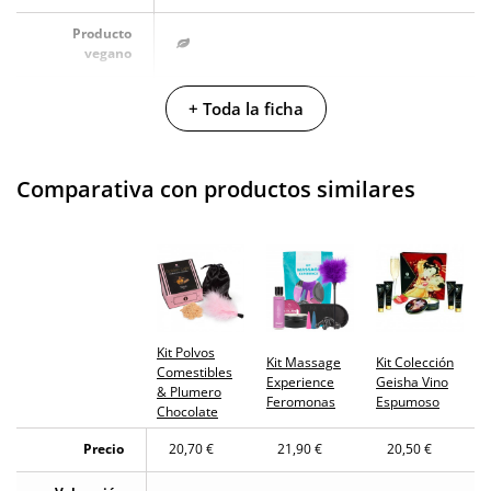
Producto
vegano
No testado en
+ Toda la ficha
animales
Envío discreto
Paquete discreto y sin distintivos
Comparativa con productos similares
Garantías
3 años de garantía
Producto
original
¿Cuándo lo
El martes 11 de agosto (fecha estimada)
recibo?
Kit Polvos
Kit Massage
Kit Colección
Comestibles
Experience
Geisha Vino
& Plumero
Feromonas
Espumoso
Chocolate
Precio
20,70 €
21,90 €
20,50 €